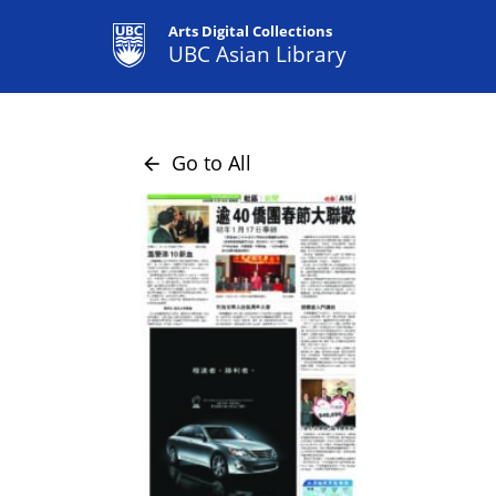
Arts Digital Collections
UBC Asian Library
Go to All
arrow_back