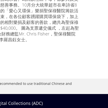
慈善事務。10月分大統華超市在卑詩省8
行的「愛心又環保」樂捐聖保祿醫院籌款活
結束，在各位顧客踴躍購買環保袋下，加上
市的相對樂捐及顧客的善款，總共為聖保祿
$40,000。 圖為支票遞交儀式 ，左起為聖
Mr. Chris Fisher，聖保祿醫院
市總裁李羅昌鈺女士。
is recommended to use traditional Chinese and
gital Collections (ADC)