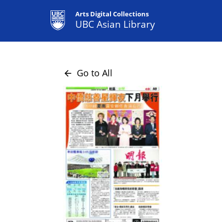
Arts Digital Collections
UBC Asian Library
Go to All
arrow_back