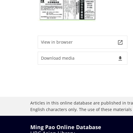
View in browser
launch
Download media
file_download
Articles in this online database are published in t
English characters only. The use of these materials
Ming Pao Online Database