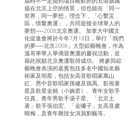
屆時不一定能到場目睹鮮艷的五環旗飄
揚在北京上空的情景，但也能在「同一
世界，同一夢想」理念下，「心繫災
區，情繫奧運」，共同迎接全球華人的
夢想──2008北京奧運。 加拿大中國文
化促進會將於今年7月18日，舉行「我們
的夢──北京2008」大型綜藝晚會，作為
溫哥華華人華僑迎奧運的慶祝活動，並
藉此祝願北京奧運取得成功。 將參與綜
藝晚會表演的嘉賓包括多名中國知名藝
術家及明星，包括女高音歌唱家萬山
紅、男中音歌唱家孫健及孫禹、影視童
星及歌星金銘（小婉君）、青年女歌手
任真、青年男歌手湯子星、「北京土
著」歌手張伯宏、「金嗓子」女高音虞
曉梅，及青年雜技女演員劉巍等。