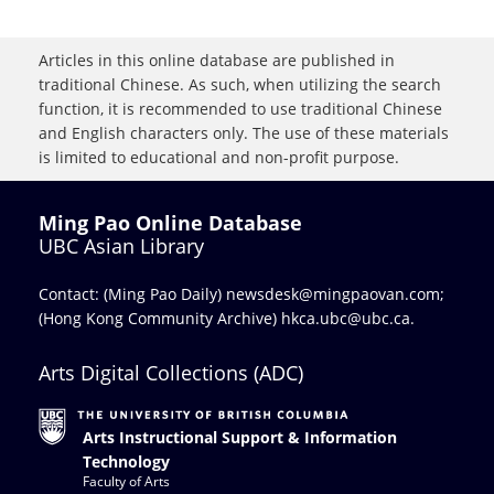
Articles in this online database are published in
traditional Chinese. As such, when utilizing the search
function, it is recommended to use traditional Chinese
and English characters only. The use of these materials
is limited to educational and non-profit purpose.
Ming Pao Online Database
UBC Asian Library
Contact: (Ming Pao Daily)
newsdesk@mingpaovan.com
;
(Hong Kong Community Archive)
hkca.ubc@ubc.ca
.
Arts Digital Collections (ADC)
Arts Instructional Support & Information
Technology
Faculty of Arts