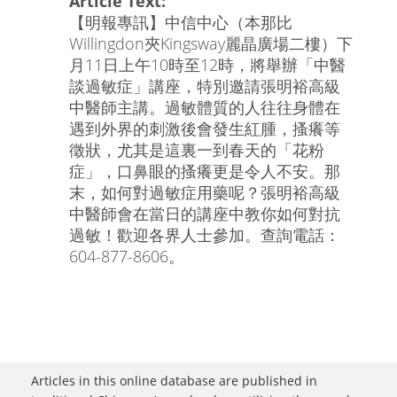
Article Text:
【明報專訊】中信中心（本那比
Willingdon夾Kingsway麗晶廣場二樓）下
月11日上午10時至12時，將舉辦「中醫
談過敏症」講座，特別邀請張明裕高級
中醫師主講。過敏體質的人往往身體在
遇到外界的刺激後會發生紅腫，搔癢等
徵狀，尤其是這裏一到春天的「花粉
症」，口鼻眼的搔癢更是令人不安。那
末，如何對過敏症用藥呢？張明裕高級
中醫師會在當日的講座中教你如何對抗
過敏！歡迎各界人士參加。查詢電話：
604-877-8606。
Articles in this online database are published in