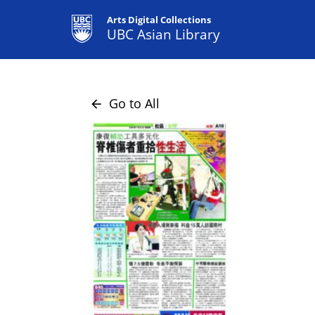
Arts Digital Collections
UBC Asian Library
Go to All
arrow_back