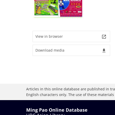
View in browser
launch
Download media
file_download
Articles in this online database are published in t
English characters only. The use of these materials
Ming Pao Online Database