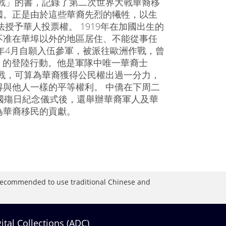
戰」的書，記錄了第二次世界大戰華裔移
國。正是由於這些華裔先烈的犧牲，以生
授予華人投票權。 1919年在加國出生的
不准在華埠以外的地區居住、不能從事任
2年4月自願入伍參軍，被派往歐洲作戰，曾
ach）的登陸行動。他是軍隊中唯一華裔士
戰，可算為華裔獲得公民權出過一分力，
與他人一樣的平等權利。 中僑在下周二
國殤日紀念儀式後，還舉辦華裔軍人及華
為華裔移民的貢獻。
is recommended to use traditional Chinese and
gital Collections (ADC)