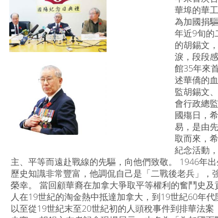
華埠的華
為加國捐
年近9旬的
的胡錫文
淚，段段感
館35年來
述華僑的
監胡錫文、
會行政總
國殤日，
易，是由
取而來，
紀念活動
主、平等而遠赴戰線的先驅，向他們致敬。 1946年
歷史知識非常豐富，他調侃自己是「二戰後老兵」，
榮幸。 當回顧華裔在加拿大爭取平等權利的奮鬥史及
人在19世紀的淘金熱中抵達加拿大，到19世紀60年
以至從19世紀末至20世紀初的人頭稅事件到排華法