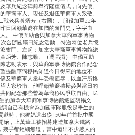
工及華兵紀念碑前舉行隆重儀式，向先僑、
驅的華裔軍人、現任及退伍華裔軍人致敬。
二戰老兵黃炳芳（右圖）、服役加軍22年
，昨日回顧華裔在加國的奮鬥史，字字血
人。 中僑互助會與加拿大華裔軍事博物
首次合辦國殤日紀念活動，特邀兩位老兵憶
血淚奮鬥。左起：加拿大華裔軍事博物館總
黃炳芳、陳志動。（馮亮攝） 中僑互助
監陳志動表示，與華裔軍事博物館合作紀念
希望提醒華裔移民知道今日得來的地位不
先僑及華裔軍人當年受盡屈辱，以血汗所換
希望大家珍惜。他呼籲華裔積極參與當日的
，共同紀念那些曾為華裔移民爭取自由、民
出生的加拿大華裔軍事博物館總監胡錫文，
強調自己有機會為加國軍隊服役是畢生的
貢獻時，他娓娓道出從150年前首批中國
代開始，上萬華工被招募建造加拿大鐵路，
案，幾乎都鉅細無遺，當中道出不少感人的