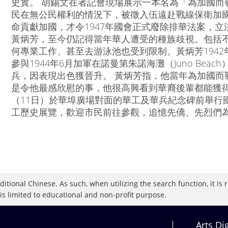
史實。 胡錫文在者記會現場展示一本名為「為加國而
民在無公民權利的情況下，被徵入伍遠赴戰線保衛加
命貢獻加國，才令1947年國會正式廢除排華法案，立法
黃炳芳，至今仍記得當年華人遭受的種族歧視。包括
何專業工作、甚至去游泳池也受到限制。黃炳芳194
參與1944年6月加軍在諾曼第朱諾海灘（Juno Be
兵，因表現出色獲晉升。 黃炳芳指，他當年為加國而
是令他最感欣慰的事，他很高興看到華裔後輩都能獲得
（11日）於華埠廣場對面的華工及華兵紀念碑前舉行
工歷史展覽，歡迎市民前往參觀，追憶先僑、先烈們
raditional Chinese. As such, when utilizing the search function, it 
 is limited to educational and non-profit purpose.
Arts Di