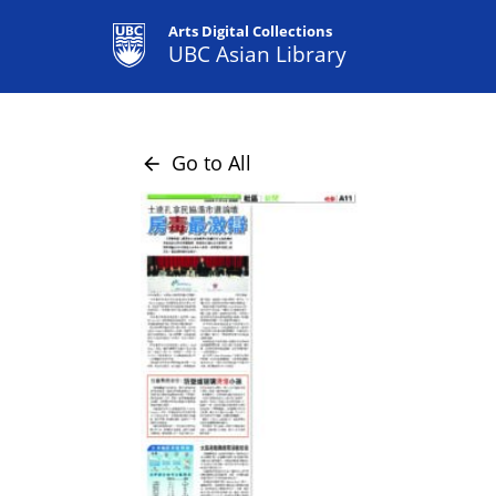
Arts Digital Collections
UBC Asian Library
Go to All
arrow_back