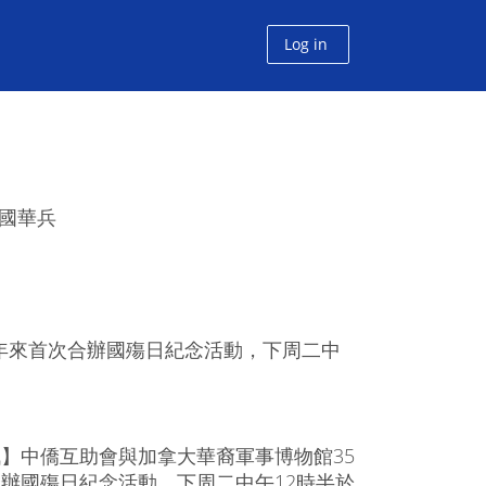
Log in
加國華兵
年來首次合辦國殤日紀念活動，下周二中
】中僑互助會與加拿大華裔軍事博物館35
辦國殤日紀念活動，下周二中午12時半於