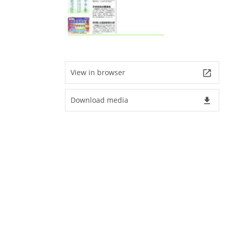
View in browser
launch
Download media
file_download