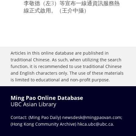
李敬德（左3）等宣布一線通資訊服務熱
線正式啟用。（王介中攝）
Articles in this online database are published in
traditional Chinese. As such, when utilizing the search
function, it is recommended to use traditional Chinese
and English characters only. The use of these materials
is limited to educational and non-profit purpose.
Ming Pao Online Database
UBC Asian Library
Contact: (Ming Pao Daily)
newsdesk@mingpaovan.com
;
(Hong Kong Community Archive)
hkca.ubc@ubc.ca
.