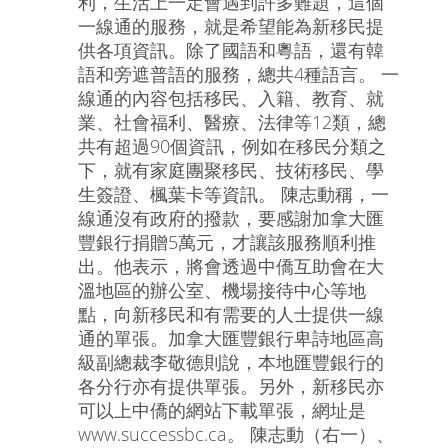
利，生活上一定會遇到許多難題，這個
一線通的服務，就是希望能為新移民提
供各項資訊。除了國語和粵語，還有韓
語和旁遮普語的服務，總共4種語言。 一
線通的內容包括移民、入籍、教育、就
業、社會福利、醫療、法律等12類，總
共有超過90個資訊，例如在移民分類之
下，就有家庭團聚移民、技術移民、學
生簽證、楓葉卡等資訊。 陳志動稱，一
線通沒有政府的撥款，要感謝加拿大匯
豐銀行捐贈5萬元，才讓該服務順利推
出。他表示，將會透過中僑互助會在大
溫地區的辦公室、機場接待中心等地
點，向新移民和有需要的人士提供一線
通的單張。加拿大匯豐銀行卑詩地區高
級副總裁李敬德則說，本地匯豐銀行的
各分行亦有提供單張。另外，新移民亦
可以上中僑的網站下載單張，網址是
www.successbc.ca。 陳志動（右一）、