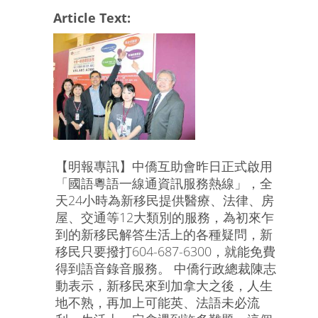
Article Text:
【明報專訊】中僑互助會昨日正式啟用
「國語粵語一線通資訊服務熱線」，全
天24小時為新移民提供醫療、法律、房
屋、交通等12大類別的服務，為初來乍
到的新移民解答生活上的各種疑問，新
移民只要撥打604-687-6300，就能免費
得到語音錄音服務。 中僑行政總裁陳志
動表示，新移民來到加拿大之後，人生
地不熟，再加上可能英、法語未必流