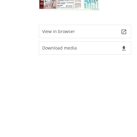
View in browser
launch
Download media
file_download