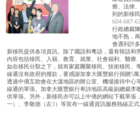
療、法律、
到的新移
604-68
行政總裁
地不熟，
會遇到許
新移民提供各項資訊。除了國語和粵語，還有韓語和旁
內容包括移民、入籍、教育、就業、社會福利、醫療、
如在移民分類之下，就有家庭團聚移民、技術移民、學
線通沒有政府的撥款，要感謝加拿大匯豐銀行捐贈5
透過中僑互助會在大溫地區的辦公室、機場接待中心
線通的單張。加拿大匯豐銀行卑詩地區高級副總裁李
供單張。另外，新移民亦可以上中僑的網站下載單張，網址是w
一）、李敬德（左3）等宣布一線通資訊服務熱線正