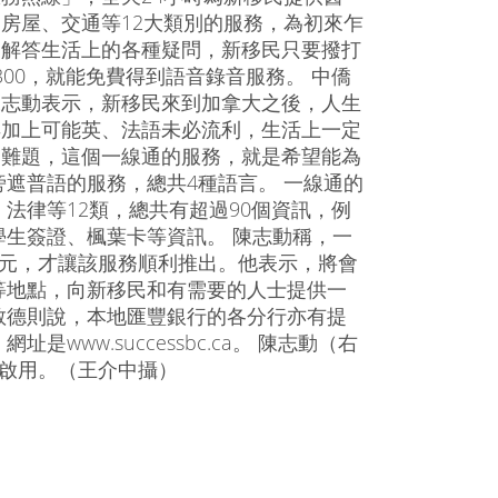
房屋、交通等12大類別的服務，為初來乍
民解答生活上的各種疑問，新移民只要撥打
7-6300，就能免費得到語音錄音服務。 中僑
陳志動表示，新移民來到加拿大之後，人生
再加上可能英、法語未必流利，生活上一定
多難題，這個一線通的服務，就是希望能為
遮普語的服務，總共4種語言。 一線通的
法律等12類，總共有超過90個資訊，例
生簽證、楓葉卡等資訊。 陳志動稱，一
萬元，才讓該服務順利推出。他表示，將會
等地點，向新移民和有需要的人士提供一
敬德則說，本地匯豐銀行的各分行亦有提
ww.successbc.ca。 陳志動（右
式啟用。（王介中攝）