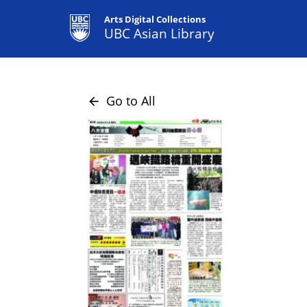
Arts Digital Collections
UBC Asian Library
Go to All
arrow_back