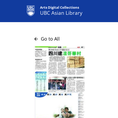
Arts Digital Collections
UBC Asian Library
Go to All
arrow_back