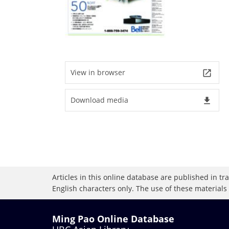
View in browser
launch
Download media
file_download
Articles in this online database are published in t
English characters only. The use of these materials
Ming Pao Online Database