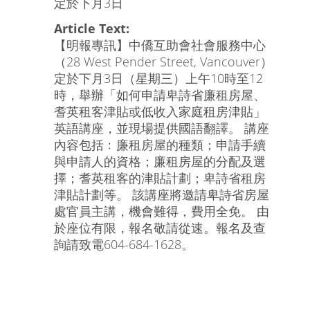
定於下月3日
Article Text:
【明報專訊】中僑互助會社會服務中心
（28 West Pender Street, Vancouver）
定於下月3日（星期三）上午10時至12
時，舉辦「如何申請卑詩省廉租房屋、
耆英租客津貼或低收入家庭租房津貼」
英語講座，並現場提供國語翻譯。 講座
內容包括﹕廉租房屋的種類；申請手續
與申請人的資格；廉租房屋的分配及選
擇；耆英租客的津貼計劃；卑詩省租房
津貼計劃等。 該講座將邀請卑詩省房屋
處官員主講，機會難得，費用全免。 由
於座位有限，報名敬請從速。報名及查
詢請致電604-684-1628。