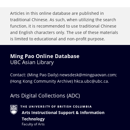
Articles in this online database are published in
traditional Chinese. As such, when utilizing the search
function, it is recommended to use traditional Chinese
and English characters only. The use of these materials
is limited to educational and non-profit purpose.
Ming Pao Online Database
UBC Asian Library
Contact: (Ming Pao Daily)
newsdesk@mingpaovan.com
;
(Hong Kong Community Archive)
hkca.ubc@ubc.ca
.
Arts Digital Collections (ADC)
Arts Instructional Support & Information
Technology
Faculty of Arts