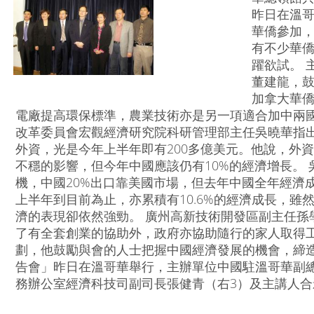
昨日在溫
華僑參加，
有不少華
躍欲試。 
董建龍，
加拿大華
電廠提高環保標準，農業技術亦是另一項適合加中兩國
改革委員會宏觀經濟研究院科研管理部主任吳曉華指出
外資，光是今年上半年即有200多億美元。他說，外
不穩的影響，但今年中國應該仍有10%的經濟增長。
機，中國20%出口靠美國市場，但去年中國全年經濟成
上半年到目前為止，亦累積有10.6%的經濟成長，雖
濟的表現卻依然強勁。 廣州高新技術開發區副主任孫
了有全套創業的協助外，政府亦協助隨行的家人取得
劃，他鼓勵與會的人士把握中國經濟發展的機會，締造
告會」昨日在溫哥華舉行，主辦單位中國駐溫哥華副
務辦公室經濟科技司副司長張健青（右3）及主講人合