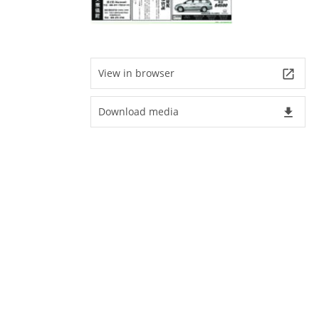
View in browser
launch
Download media
file_download