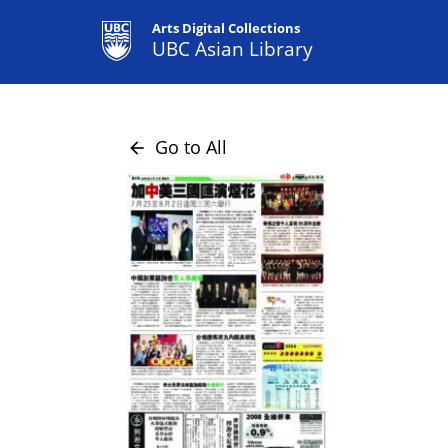
Arts Digital Collections
UBC Asian Library
Go to All
arrow_back