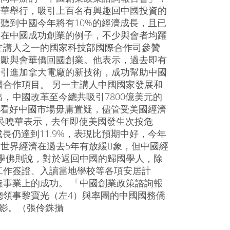
哥華舉行，吸引上百名有興趣回中國投資的
聽到中國今年將有10%的經濟成長，且已
僑在中國成功創業的例子，不少與會者均躍
主講人之一的國家科技部國際合作司參贊
鼓勵與會華僑回國創業。他表示，過去即有
僑引進加拿大電廠的新技術，成功幫助中國
合作項目。 另一主講人中國國家發展和
，中國改革至今總共吸引7800億美元的
資看好中國市場毋庸置疑，儘管受美國經濟
 吳曉華表示，去年即使美國發生次按危
長仍達到11.9%，表現比預期中好，今年
然世界經濟在過去5年有放緩象，但中國經
學佛則說，對於返回中國的歸國學人，除
工作簽證、入讀當地學校等各項安居計
事業上的成功。 「中國創業政策諮詢報
總領事黎寶光（左4）與率團的中國國務僑
影。（張伶銖攝