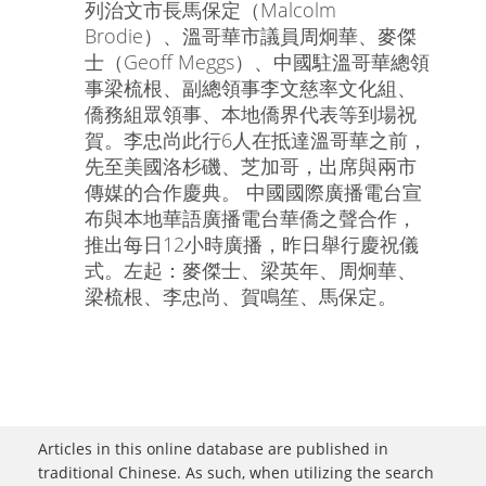
列治文市長馬保定（Malcolm
Brodie）、溫哥華市議員周炯華、麥傑
士（Geoff Meggs）、中國駐溫哥華總領
事梁梳根、副總領事李文慈率文化組、
僑務組眾領事、本地僑界代表等到場祝
賀。李忠尚此行6人在抵達溫哥華之前，
先至美國洛杉磯、芝加哥，出席與兩市
傳媒的合作慶典。 中國國際廣播電台宣
布與本地華語廣播電台華僑之聲合作，
推出每日12小時廣播，昨日舉行慶祝儀
式。左起：麥傑士、梁英年、周炯華、
梁梳根、李忠尚、賀鳴笙、馬保定。
Articles in this online database are published in
traditional Chinese. As such, when utilizing the search