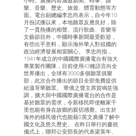
小時。廣播內容涵蓋新聞、時事、娛
樂、音樂、歷史、旅遊、體育動態等方
面。電台副總編李忠尚表示，自今年10
月份試播以來，本地聽眾反應良好，除
了一貫熱播的相聲、流行歌曲、音樂等
文藝節目外，中國時事新聞最受歡迎，
有些出乎意料，顯示海外華人對祖國的
政治經濟發展相當關心。 李忠尚指，
1941年成立的中國國際廣播電台有強大
專業製作團隊，目前使用43種語言向全
世界播出，全球有3000多個聽眾俱樂
部，此次合作播出的節目全部免費提供
給溫哥華聽眾。 華僑之聲主席賀鳴笙強
調，擴大與中國國際廣播電台的合作是
基於聽眾的需求，令新移民即使離家千
里也能有身在故鄉的親切感覺。出生於
海外的移民後代也能藉英文廣播了解中
國文化及悠久歷史。 在昨日舉行的慶祝
儀式上，聯邦公安部長的代表梁英年、