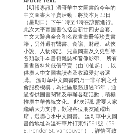
Article Text:
【明報專訊】溫哥華中文圖書館今年的
中文圖書大平賣活動，將於本月23日
（星期日）下午1時至4時在該館進行。
此次大平賣圖書包括全新廿四史全套、
中文大辭典全套和名家書畫冊等珍貴書
籍，另外還有醫書、食譜、財經、武俠
小說、人物傳記、兒童圖畫及文史哲等
各類數千本書籍雜誌和音像影帶。 所有
圖書資料均低價平賣（由10仙起），以
供廣大中文圖書讀者及收藏愛好者選
購。 溫哥華中文圖書館乃一非牟利之社
會服務機構，為社區服務超過35年，通
過提供圖書閱覽及舉辦各類活動，積極
推廣中華傳統文化。 此次活動需要大家
繼續大力支持，歡迎各位朋友踊躍出
席，選購心水中文圖書。 溫哥華中文圖
書館地址為溫哥華片打東街591號（591
E. Pender St. Vancouver ），詳情可致