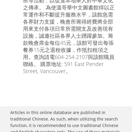
班等活動﹐以促進本地華人對中華文化
之傳承。 為使溫哥華中文圖書館得以正
常運作和不斷提升服務水平，該館急需
各界財力支援，晚會所籌得經費將全部
用來支付各項日常所需開支及改善現有
設施，誠邀社區各界人士踴躍參加。籌
款晚會席金每位45元，該館可發出每張
餐券15元之退稅收據，作抵扣稅項之
用。查詢請電604-254-2107與該館職員
聯絡。 購票地址: 591 East Pender
Street, Vancouver。
Articles in this online database are published in
traditional Chinese. As such, when utilizing the search
function, it is recommended to use traditional Chinese
and English characters only. The use of these materials