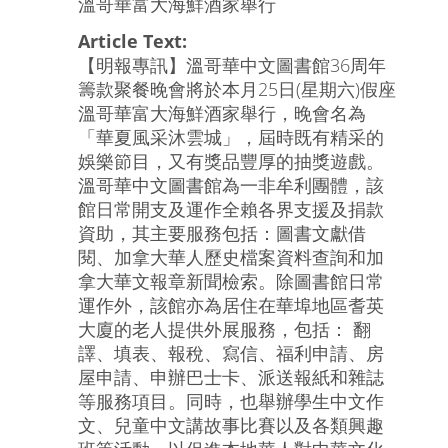
溫哥華富大海鮮酒家舉行
Article Text:
【明報專訊】溫哥華中文圖書館36周年
籌款聚餐晚會將於本月25日(星期六)假座
溫哥華富大海鮮酒家舉行，晚會名為
「華夏風采沐雲城」，屆時既有精采的
娛樂節目，又有獎品豐厚的抽獎遊戲。
溫哥華中文圖書館為一非牟利團體，該
館日常開支及運作全賴各界支援及捐款
資助，其主要服務包括：圖書文獻借
閱、加拿大華人歷史檔案資料查詢和加
拿大華文報章新聞檢索。除圖書館日常
運作外，該館亦為居住在華埠地區耆英
大廈的老人提供外展服務，包括： 翻
譯、填表、報稅、寫信、福利申請、房
屋申請、申辦巴士卡、派送報紙和雜誌
等服務項目。同時，也舉辦學生中文作
文、兒童中文講故事比賽以及各類興趣