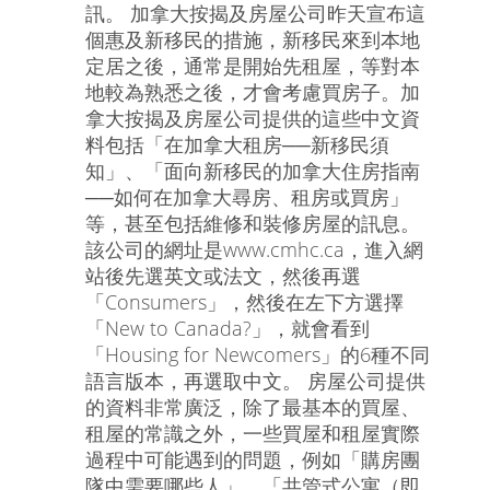
訊。 加拿大按揭及房屋公司昨天宣布這
個惠及新移民的措施，新移民來到本地
定居之後，通常是開始先租屋，等對本
地較為熟悉之後，才會考慮買房子。加
拿大按揭及房屋公司提供的這些中文資
料包括「在加拿大租房──新移民須
知」、「面向新移民的加拿大住房指南
──如何在加拿大尋房、租房或買房」
等，甚至包括維修和裝修房屋的訊息。
該公司的網址是www.cmhc.ca，進入網
站後先選英文或法文，然後再選
「Consumers」，然後在左下方選擇
「New to Canada?」，就會看到
「Housing for Newcomers」的6種不同
語言版本，再選取中文。 房屋公司提供
的資料非常廣泛，除了最基本的買屋、
租屋的常識之外，一些買屋和租屋實際
過程中可能遇到的問題，例如「購房團
隊中需要哪些人」、「共管式公寓（即