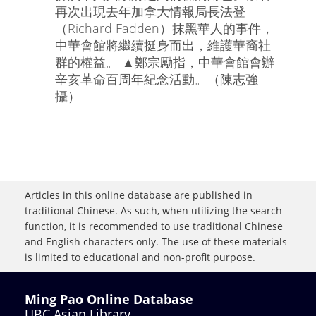
再次出現去年加拿大情報局長法登
（Richard Fadden）抹黑華人的事件，
中華會館將繼續挺身而出，維護華裔社
群的權益。 ▲鄭宗勵指，中華會館會辦
辛亥革命百周年紀念活動。（陳志強
攝）
Articles in this online database are published in
traditional Chinese. As such, when utilizing the search
function, it is recommended to use traditional Chinese
and English characters only. The use of these materials
is limited to educational and non-profit purpose.
Ming Pao Online Database
UBC Asian Library