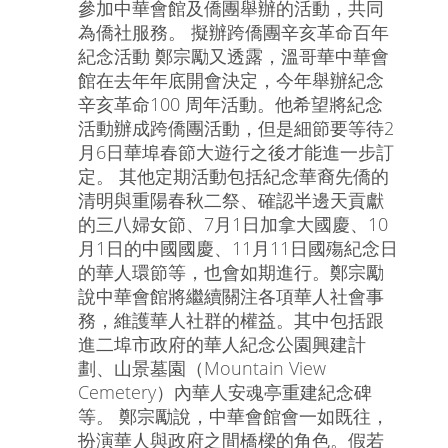
參加中華會館及僑團舉辦的活動，共同
為僑社服務。 擬辦跨僑團辛亥革命百年
紀念活動 鄭宗勵又透露，溫哥華中華會
館在去年年底開會決定，今年舉辦紀念
辛亥革命100 周年活動。他希望將紀念
活動辦成跨僑團活動，但是細節要等待2
月6日華埠春節大遊行之後才能進一步訂
定。 其他定期活動包括紀念華裔先僑的
清明與重陽春秋二祭、確認半邊天貢獻
的三八婦女節、7月1日加拿大國慶、10
月1日的中國國慶、11月11日國殤紀念日
的華人環節等，也會如期進行。鄭宗勵
說中華會館將繼續關注各項華人社會事
務，維護華人社群的權益。其中包括跟
進二埠市政府的華人紀念公園興建計
劃、山景墓園（Mountain View
Cemetery）內華人安魂亭重建紀念碑
等。 鄭宗勵說，中華會館會一如既往，
扮演華人與政府之間橋樑的角色。假若