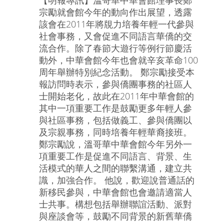
宗勵就會館今年的動向作出展望，透露
該會在2011年將覑力培養年輕一代參與
社會事務，又會促進不同語言華僑的交
流合作。除了春節大遊行等例行節慶活
動外，中華會館今年也會就辛亥革命100
周年舉辦特別紀念活動。 鄭宗勵接受本
報訪問時表示，參與僑團事務的社區人
士開始老化，故此在2011年中華會館的
其中一項重要工作是鼓勵更多年輕人參
與社區事務，包括做義工、參與僑團以
及宗親事務，同時培養年輕華裔接班。
鄭宗勵說，溫哥華中華會館今年另外一
項重要工作是促進不同語言、背景、生
活模式的華人之間的聯繫溝通，建立共
識，加強合作。 他說，歡迎說普通話的
新移民參與，中華會館也會邀請適當人
士共事。構想包括舉辦聯誼活動、派對
與座談會等，鼓勵不同背景的新舊華僑