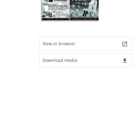
View in browser
launch
Download media
file_download