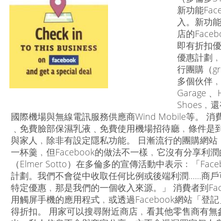
新功能Fac
入。新功
店的Fac
即有折扣優
優惠計劃﹐
行團購（gr
多個伙伴﹐包括
Garage﹑ H
Shoes
國際機場與無線電訊服務供應商Wind Mobile等。
﹑免費臉部保濕乳液﹑免費使用機場招待廳﹐條件是到F
與家人﹐除非有設定隱私功能。 日漸流行的團購網站
一杯羹﹐但Facebook的做法不一樣﹐它沒有分享利潤的
（Elmer Sotto）在多倫多的宣傳活動中表示﹕「Fac
計劃。我們不會從中收取任何比例或後端利潤……商
特定優惠﹐那是我們的一個收入來源。」 消費者到Fac
用觸屏手機的應用程式﹐或透過Facebook網站「
得折扣。 用家可以搜尋附近商店﹐看其他零售商有無參與Fa