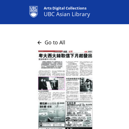
Arts Digital Collections
UBC Asian Library
Go to All
arrow_back