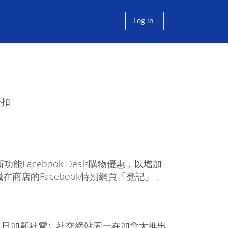
Log in
折扣
acebook Deals購物優惠﹐以增加
商店的Facebook特別網頁「登記」﹐
1日加新社電）社交網站周一在加拿大推出