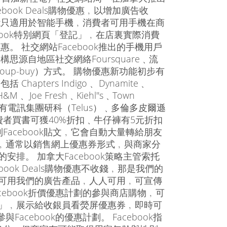
ebook Deals購物優惠﹐以增加廣告收
能只適用於智能手機﹐消費者可用手機在商
ebook特別網頁「登記」﹐在店裏實際消費
惠。 社交網站Facebook推出的手機用戶
構思源自地區社交網絡Foursquare﹑流
oup-buy）方式。 購物優惠新功能初步有
 Chapters Indigo﹑ Dynamite﹑
&M﹑ Joe Fresh﹑Kiehl''s﹑Town
﹐還有電訊集團研科（Telus）﹑多倫多皮爾遜
 消費者買書可獲40%折扣﹑牛仔褲有5元折扣
acebook貼文﹐它會自動大量轉給朋友
﹐通常以銷售網上優惠券形式﹐與商家分
安排。 加拿大Facebook策略主管索托
ebook Deals購物優惠不收錢﹐那是我們的
戶可用我們的廣告產品﹐人人可用﹐可宣傳
ebook折價優惠計劃的參與商店購物﹐可
登記」﹐展示給收銀員看熒屏優惠券﹐即時可
cebook的優惠計劃。 Facebook指