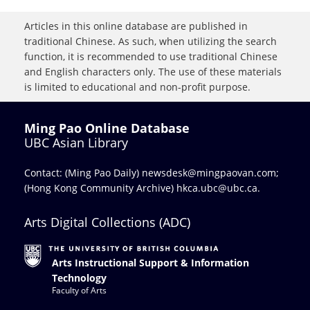
Articles in this online database are published in
traditional Chinese. As such, when utilizing the search
function, it is recommended to use traditional Chinese
and English characters only. The use of these materials
is limited to educational and non-profit purpose.
Ming Pao Online Database
UBC Asian Library
Contact: (Ming Pao Daily)
newsdesk@mingpaovan.com
;
(Hong Kong Community Archive)
hkca.ubc@ubc.ca
.
Arts Digital Collections (ADC)
Arts Instructional Support & Information
Technology
Faculty of Arts