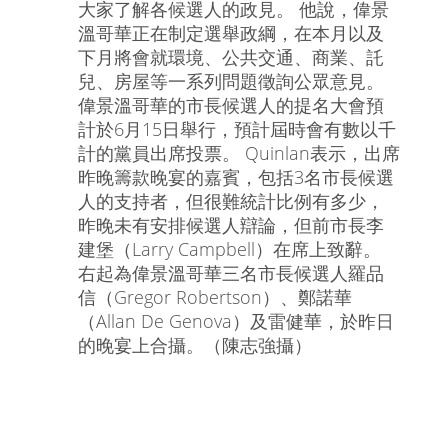
大家了解各候選人的政見。 他說，偉景
溫哥華正在制定選舉政綱，在本月以及
下月將會就環境、公共交通、商業、託
兒、房屋等一系列問題徵詢公眾意見。
偉景溫哥華的市長候選人的提名大會預
計於6月15日舉行，預計屆時會有數以千
計的黨員出席投票。 Quinlan表示，出席
昨晚籌款晚宴的嘉賓，包括3名市長候選
人的支持者，但很難統計比例有多少，
昨晚未有安排候選人辯論，但前市長李
建堡（Larry Campbell）在席上致辭。
右起為偉景溫哥華三名市長候選人羅品
信（Gregor Robertson）、鄭諾華
（Allan De Genova）及雷健華，於昨日
的晚宴上合攝。（陳志強攝）