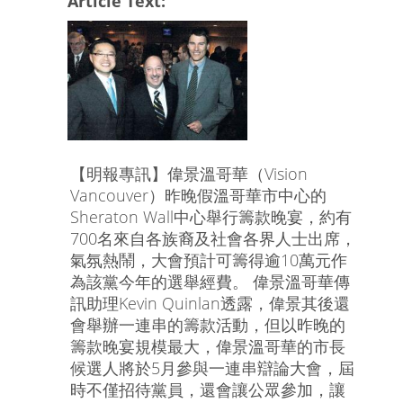
Article Text:
【明報專訊】偉景溫哥華（Vision
Vancouver）昨晚假溫哥華市中心的
Sheraton Wall中心舉行籌款晚宴，約有
700名來自各族裔及社會各界人士出席，
氣氛熱鬧，大會預計可籌得逾10萬元作
為該黨今年的選舉經費。 偉景溫哥華傳
訊助理Kevin Quinlan透露，偉景其後還
會舉辦一連串的籌款活動，但以昨晚的
籌款晚宴規模最大，偉景溫哥華的市長
候選人將於5月參與一連串辯論大會，屆
時不僅招待黨員，還會讓公眾參加，讓