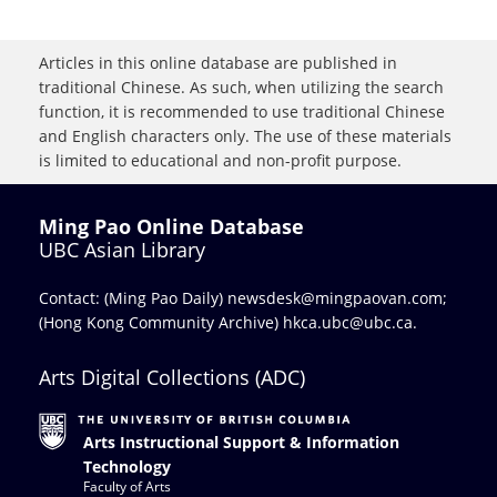
Articles in this online database are published in
traditional Chinese. As such, when utilizing the search
function, it is recommended to use traditional Chinese
and English characters only. The use of these materials
is limited to educational and non-profit purpose.
Ming Pao Online Database
UBC Asian Library
Contact: (Ming Pao Daily)
newsdesk@mingpaovan.com
;
(Hong Kong Community Archive)
hkca.ubc@ubc.ca
.
Arts Digital Collections (ADC)
Arts Instructional Support & Information
Technology
Faculty of Arts