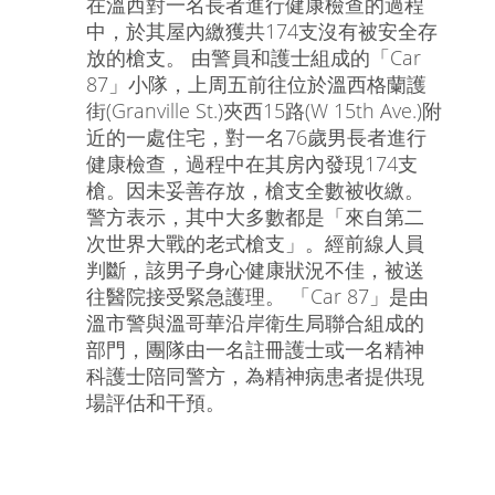
在溫西對一名長者進行健康檢查的過程
中，於其屋內繳獲共174支沒有被安全存
放的槍支。 由警員和護士組成的「Car
87」小隊，上周五前往位於溫西格蘭護
街(Granville St.)夾西15路(W 15th Ave.)附
近的一處住宅，對一名76歲男長者進行
健康檢查，過程中在其房內發現174支
槍。因未妥善存放，槍支全數被收繳。
警方表示，其中大多數都是「來自第二
次世界大戰的老式槍支」。經前線人員
判斷，該男子身心健康狀況不佳，被送
往醫院接受緊急護理。 「Car 87」是由
溫市警與溫哥華沿岸衛生局聯合組成的
部門，團隊由一名註冊護士或一名精神
科護士陪同警方，為精神病患者提供現
場評估和干預。