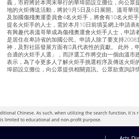
義，市府將於本周末舉行的華埠節設立攤位，向公眾提供
地的火炬傳送活動，將於9月5日及6日展開。溫哥華
及加國傷殘奧運委員會4名火炬手，將會有10名火炬
提名火炬手的人士，需於本月10日前填妥網上申請表
有興趣代表溫哥華成為傷殘奧運會火炬手人士，申請者
是居住在卑詩省的加國公民。申請人除了要支持200
神，及對社區發展方面有具代表性的貢獻。 此外，申
合適的火炬手人選」，而評選工作將交由一個由溫市政
表示，為了令更多人了解火炬手挑選程序及傳送火炬
埠節設立攤位，向公眾提供相關資訊。公眾欲查詢詳
raditional Chinese. As such, when utilizing the search function, it 
 is limited to educational and non-profit purpose.
Arts Di