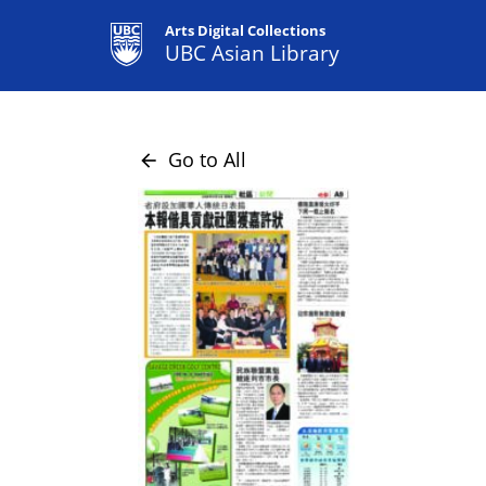
Arts Digital Collections
UBC Asian Library
Go to All
arrow_back