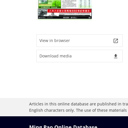
View in browser
launch
Download media
file_download
Articles in this online database are published in t
English characters only. The use of these materials
Ming Pao Online Database