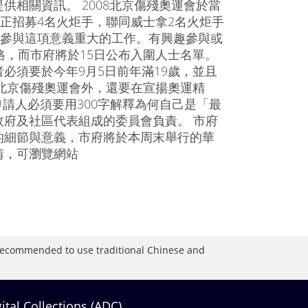
相關資訊。 2008北京傷殘奧運會於當
現正招募4名火炬手，聯同威士拿2名火炬手
手參與這項意義重大的工作。有興趣參與或
格，而市府將於15日公布入圍人士名單。
必須要於今年9月5日前年滿19歲，並且
8北京傷殘奧運會外，還要在宣揚奧運精
請人必須要用300字解釋為何自己是「最
府及社區代表組成的委員會負責。 市府
的細節與意義，市府將於本周末舉行的華
情，可瀏覽網站
is recommended to use traditional Chinese and
gital Collections (ADC)