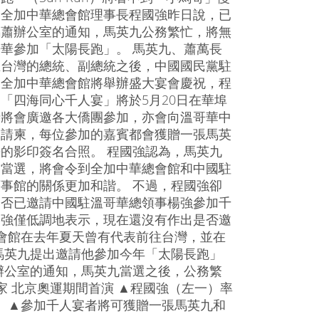
。全加中華總會館理事長程國強昨日說，已
馬蕭辦公室的通知，馬英九公務繁忙，將無
華參加「太陽長跑」。 馬英九、蕭萬長
在台灣的總統、副總統之後，中國國民黨駐
及全加中華總會館將舉辦盛大宴會慶祝，程
「四海同心千人宴」將於5月20日在華埠
時將會廣邀各大僑團參加，亦會向溫哥華中
出請柬，每位參加的嘉賓都會獲贈一張馬英
的影印簽名合照。 程國強認為，馬英九
的當選，將會令到全加中華總會館和中國駐
事館的關係更加和諧。 不過，程國強卻
是否已邀請中國駐溫哥華總領事楊強參加千
國強僅低調地表示，現在還沒有作出是否邀
會館在去年夏天曾有代表前往台灣，並在
馬英九提出邀請他參加今年「太陽長跑」
辦公室的通知，馬英九當選之後，公務繁
家 北京奧運期間首演 ▲程國強（左一）率
 ▲參加千人宴者將可獲贈一張馬英九和