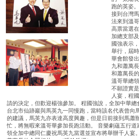
跑的英姿
接到台灣
法來到溫哥
高票當選
加總支部
國強表示，
舉行，屆
華會館發
九和蕭萬長
和蕭萬長
溫哥華總領
不願證實
人宴，程
請的決定，但歡迎楊強參加。 程國強說，全加中華總
台北市仙跡巖與馬英九一同慢跑，當時該名代表曾向
的建議，馬英九亦表達高度興趣，但是日前接到馬蕭
忙，將無暇來溫哥華參加長跑活動。 音樂劇蘊五行道
領全加中總同仁慶祝馬英九當選並宣布將舉辦千人宴。