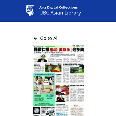
Arts Digital Collections
UBC Asian Library
Go to All
arrow_back