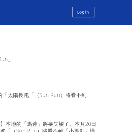
Log in
un」
太陽長跑「（Sun Run）將看不到
】本地的「馬迷」將要失望了。本月20日
跑「（Sun Run）將看不到「小馬哥」慢