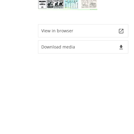
View in browser
launch
Download media
file_download