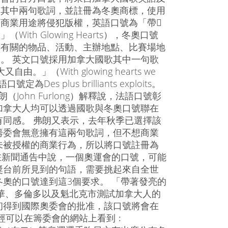
的其中兩句歌詞，並註冊為冬奧商標，使用
商業用途將侵犯版權，英語口號為「帶
With Glowing Hearts），冬奧口號
奧有關的物品、活動、主辦地點、比賽場地
。 英文口號採用加拿大國歌其中一句歌
（With glowing hearts we
法語口號定為Des plus brilliants exploits。
John Furlong）解釋說，法語口號彰
加拿大人均可以透過國歌與冬奧口號聯在
同感。 弗朗又表示，去年秋季已選擇該
籌委會無意擁有這兩句歌詞，但不想商業
未被授權的商業行為，所以將口號註冊為
ge）在新聞通告中說，一個奧運會的口號，可能
獎台前所見到的句語，需要挑起來自全世
奧的口號達到這3個要求。 「帶著發亮的
哥華、多倫多以及魁北克市測試加拿大人的
初得到國際奧委會的批准，該口號將會在
經可以在籌委會的網站上看到﹕