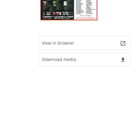
View in browser
launch
Download media
file_download