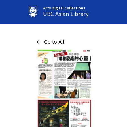
Arts Digital Collections
UBC Asian Library
Go to All
arrow_back