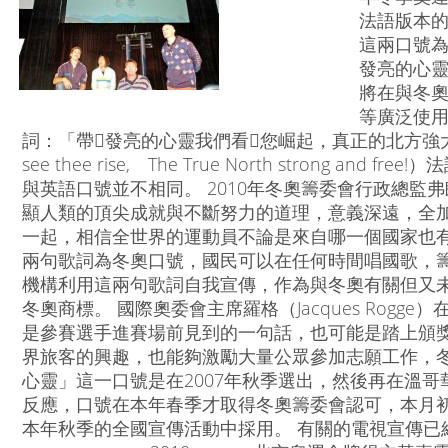
法語版本
這兩口號為
發亮的心靈」（
將在與冬
等廣泛使用
詞：「帶發亮的心靈我們看您崛起，真正的北方強大又自由。」
see thee rise, The True North strong and free!）
與英語口號並不相同。 2010年冬奧籌委會行政總監弗朗（
顯人類的頂尖成就與不斷努力的道理，意義深遠，全
一起，相信全世界的運動員不論是來自哪一個國家也有
兩句歌詞為冬奧口號，國民可以在任何時間唱國歌，
機構利用這兩句歌詞自我宣傳，作為與冬奧有關但又
冬奧商標。 國際奧委會主席羅格（Jacques Rog
是參賽選手進賽場前見到的一句話，也可能是踏上頒
界旅客的興趣，也能夠激勵大量公眾參加志願工作，冬
心靈」這一口號是在2007年秋季選出，然後再在溫
反應，口號在本年春季才取得冬奧籌委會認可，本月
本年秋季的全國宣傳活動中採用。 有關的電視宣傳已