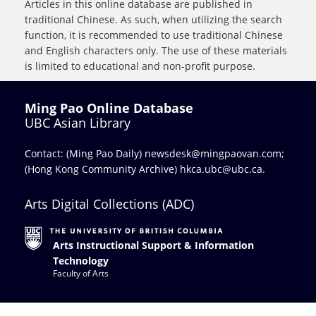
Articles in this online database are published in
traditional Chinese. As such, when utilizing the search
function, it is recommended to use traditional Chinese
and English characters only. The use of these materials
is limited to educational and non-profit purpose.
Ming Pao Online Database
UBC Asian Library
Contact: (Ming Pao Daily)
newsdesk@mingpaovan.com
;
(Hong Kong Community Archive)
hkca.ubc@ubc.ca
.
Arts Digital Collections (ADC)
Arts Instructional Support & Information
Technology
Faculty of Arts