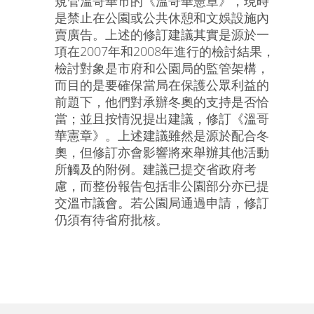
規管溫哥華市的《溫哥華憲章》，現時
是禁止在公園或公共休憩和文娛設施內
賣廣告。上述的修訂建議其實是源於一
項在2007年和2008年進行的檢討結果，
檢討對象是市府和公園局的監管架構，
而目的是要確保當局在保護公眾利益的
前題下，他們對承辦冬奧的支持是否恰
當；並且按情況提出建議，修訂《溫哥
華憲章》。上述建議雖然是源於配合冬
奧，但修訂亦會影響將來舉辦其他活動
所觸及的附例。建議已提交省政府考
慮，而整份報告包括非公園部分亦已提
交溫市議會。若公園局通過申請，修訂
仍須有待省府批核。