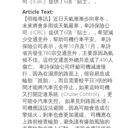
司（ICBC）提供了6項「貼士」，
Article Text:
【明報專訊】近日天氣漸漸步向寒冬，
未來將會多雨或天氣嚴寒，卑詩保險公
司（ICBC）提供了6項「貼士」，希望減
少交通意外，幫助司機行車平安。 卑詩
保險公司表示，去年10月及11月，卑詩
省共發生780宗交通意外，主要原因為氣
候不佳。這些交通意外總共造成了490人
傷亡。 卑詩保險公司呼籲司機減速慢
行，因為在濕滑的路面上，很容易造成
輪胎「跣胎」，而且需要較平日3倍的時
間才能將汽車完全停止，如果這時司機
又打開定速系統（Cruise Control），更
可能令汽車失控。 如果見到路面水浸，
司機應該設法避開，因為可能會造成引
擎熄火，剎車也會更加遲緩。 司機應在
上路前檢查輪胎，避免讓有爆胎風險的