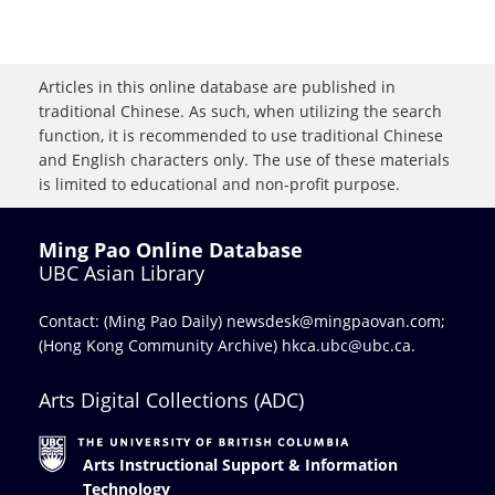
Articles in this online database are published in
traditional Chinese. As such, when utilizing the search
function, it is recommended to use traditional Chinese
and English characters only. The use of these materials
is limited to educational and non-profit purpose.
Ming Pao Online Database
UBC Asian Library
Contact: (Ming Pao Daily)
newsdesk@mingpaovan.com
;
(Hong Kong Community Archive)
hkca.ubc@ubc.ca
.
Arts Digital Collections (ADC)
Arts Instructional Support & Information
Technology