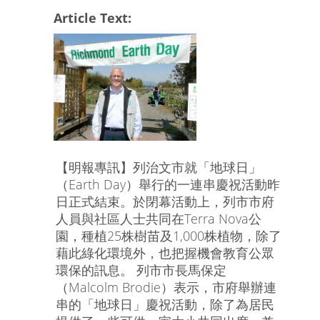
Article Text:
【明報專訊】列治文市就「地球日」
（Earth Day）舉行的一連串慶祝活動昨
日正式結束。於閉幕活動上，列市市府
人員與社區人士共同在Terra Nova公
園，種植25株樹苗及1,000株植物，除了
藉此綠化環境外，也把握機會教育公眾
環保的訊息。 列市市長馬保定
（Malcolm Brodie）表示，市府舉辦連
串的「地球日」慶祝活動，除了為居民