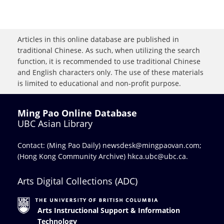
Articles in this online database are published in
traditional Chinese. As such, when utilizing the search
function, it is recommended to use traditional Chinese
and English characters only. The use of these materials
is limited to educational and non-profit purpose.
Ming Pao Online Database
UBC Asian Library
Contact: (Ming Pao Daily)
newsdesk@mingpaovan.com
;
(Hong Kong Community Archive)
hkca.ubc@ubc.ca
.
Arts Digital Collections (ADC)
Arts Instructional Support & Information
Technology