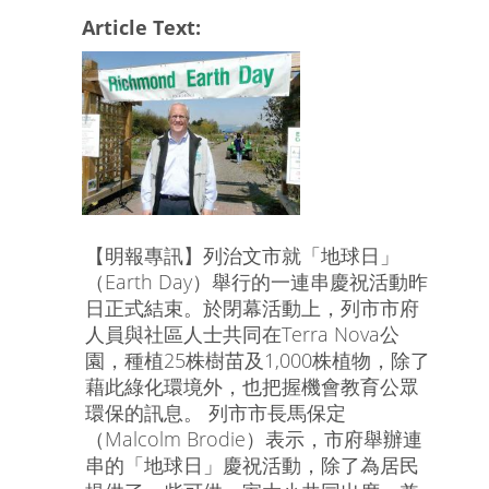
Article Text:
【明報專訊】列治文市就「地球日」
（Earth Day）舉行的一連串慶祝活動昨
日正式結束。於閉幕活動上，列市市府
人員與社區人士共同在Terra Nova公
園，種植25株樹苗及1,000株植物，除了
藉此綠化環境外，也把握機會教育公眾
環保的訊息。 列市市長馬保定
（Malcolm Brodie）表示，市府舉辦連
串的「地球日」慶祝活動，除了為居民