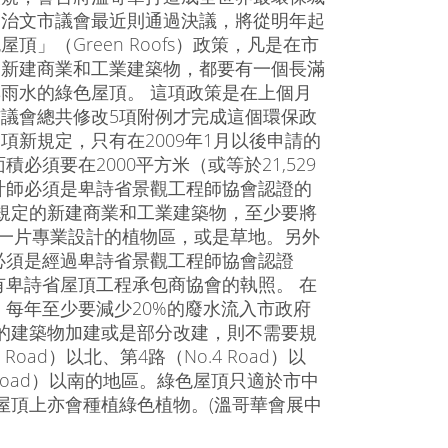
列治文市議會最近則通過決議，將從明年起
頂」（Green Roofs）政策，凡是在市
的新建商業和工業建築物，都要有一個長滿
雨水的綠色屋頂。 這項政策是在上個月
議會總共修改5項附例才完成這個環保政
項新規定，只有在2009年1月以後申請的
須要在2000平方米（或等於21,529
計師必須是卑詩省景觀工程師協會認證的
規定的新建商業和工業建築物，至少要將
有一片專業設計的植物區，或是草地。另外
必須是經過卑詩省景觀工程師協會認證
卑詩省屋頂工程承包商協會的執照。 在
每年至少要減少20%的廢水流入市政府
的建築物加建或是部分改建，則不需要規
oad）以北、第4路（No.4 Road）以
er Road）以南的地區。綠色屋頂只適於市中
屋頂上亦會種植綠色植物。(溫哥華會展中