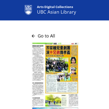
Arts Digital Collections
UBC Asian Library
Go to All
arrow_back