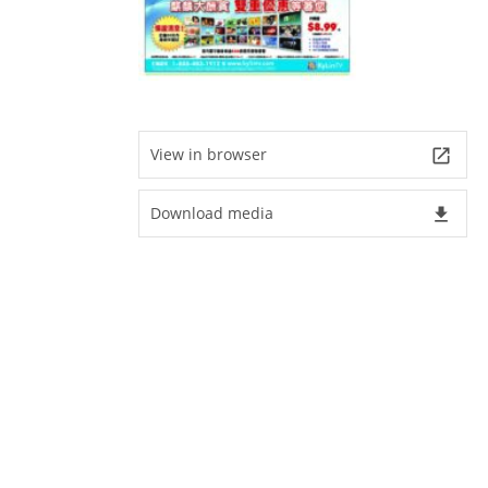
View in browser
launch
Download media
file_download