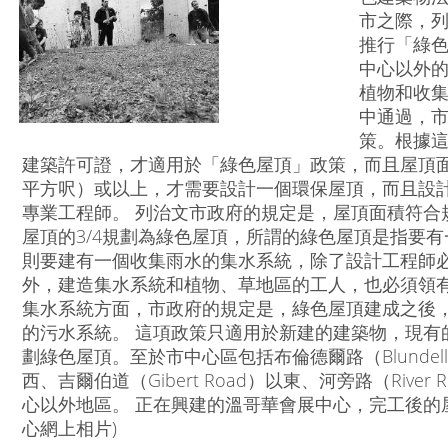
市之際，
推行「綠色屋
中心以外
植物和收集
中通過，市
策。根據這
建築許可證，才適用於「綠色屋頂」政策，而且屋頂面積必
平方呎）或以上，才需要設計一個環保屋頂，而且設
專業工程師。 列治文市政府的規定是，屋頂面積符合
屋頂的3/4規劃為綠色屋頂，所謂的綠色屋頂是指要
則要建有一個收集雨水的集水系統，除了設計工程師
外，建造集水系統和植物、草地區的工人，也必須領有
集水系統方面，市政府的規定是，綠色屋頂建成之後，
的污水系統。 這項政策只適用於新建的建築物，現有
劃綠色屋頂。至於市中心區包括布倫德爾路（Blundell R
西、吉爾伯道（Gibert Road）以東、河旁路（Riv
心以外地區。 正在興建的溫哥華會展中心，完工後的
心網上相片)