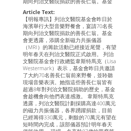
期向列治文醫院捐款的善長仁翁。基金
Article Text:
【明報專訊】列治文醫院基金會昨日於
海濱舉行大型音樂野餐會，宴請70名長
期向列治文醫院捐款的善長仁翁。基金
會更透露，添購全新磁力共振儀器
（MRI）的籌款活動已經接近尾聲，有望
明年春天在列治文醫院正式啟用。 列治
文醫院基金會行政總監韋斯特馬克（Lisa
Westermark）表示，基金會昨日共邀請
了大約70名善長仁翁前來野餐，並聆聽
現場音樂表演。她指這些善長仁翁皆有
超過8年對列治文醫院捐助的歷史，基金
會趁機會向他們表達感激。 韋斯特馬克
透露，列治文醫院計劃採購高達400萬元
的磁力共振儀器，各界踴躍捐款，目前
已經籌得330萬元，剩餘的70萬元有望在
短時間內完成，該部儀器預計明年春天