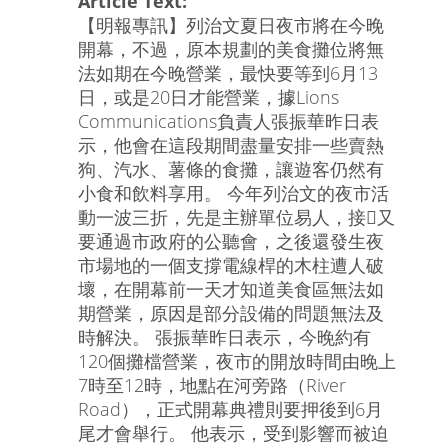
Article Text:
【明報專訊】列治文夏日夜市將在今晚
開幕，不過，原本規劃的美食攤位將無
法如期在今晚營業，最快要等到6月13
日，或是20日才能營業，據Lions
Communications負責人張振華昨日表
示，他會在這段期間盡量安排一些賣熱
狗、汽水、薯條的食攤，讓遊客仍然有
小食和飲料享用。 今年列治文的夜市活
動一波三折，先是主辦單位易人，接又
要通過市政府的公聽會，之後還發生夜
市場地的一個支撐電線桿的木柱遭人破
壞，在開幕前一天才知道美食區無法如
期營業，原因是部分設備的問題無法及
時解決。 張振華昨日表示，今晚約有
120個攤檔營業，夜市的開放時間由晚上
7時至12時，地點在河旁路（River
Road），正式開幕典禮則要押後到6月
尾才會舉行。 他表示，受到影響而被迫