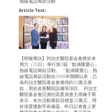
熱線電話籌款活動
Article Text:
【明報專訊】列治文醫院基金會將於本
周六（20日）舉行第3屆「點滴匯愛心」
熱線電話籌款活動。 「點滴匯愛心」熱
線電話籌款活動自2008年開辦以來，已
為列治文醫院基金會籌得約50萬元善
款，用於改善醫院設備等項目。 列治文
醫院基金會亞洲社區委員會主席練子喬
表示，本次活動籌款目標是20萬元，用
於添置微創手術儀器。昨日記者會上更