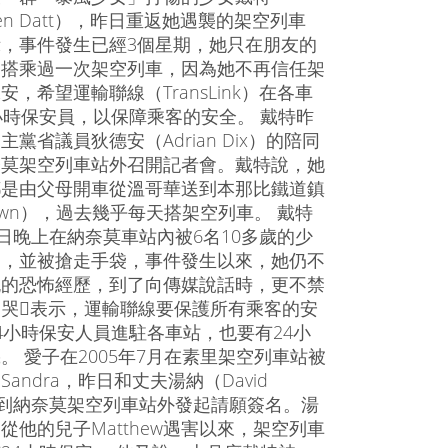
leen Datt），昨日重返她遇襲的架空列車
，事件發生已經3個星期，她只在朋友的
，搭乘過一次架空列車，因為她不再信任架
安，希望運輸聯線（TransLink）在各車
小時保安員，以保障乘客的安全。 戴特昨
黨省議員狄德安（Adrian Dix）的陪同
奈莫架空列車站外召開記者會。戴特說，她
都是由父母開車從溫哥華送到本那比鐵道鎮
otown），過去幾乎每天搭架空列車。 戴特
9日晚上在納奈莫車站內被6名10多歲的少
部，並被搶走手袋，事件發生以來，她仍不
晚的恐怖經歷，到了向傳媒說話時，更不禁
哭表示，運輸聯線要保護所有乘客的安
4小時保安人員進駐各車站，也要有24小
。 愛子在2005年7月在素里架空列車站被
andra，昨日和丈夫湯納（David
）亦到納奈莫架空列車站外發起請願簽名。湯
從他的兒子Matthew遇害以來，架空列車