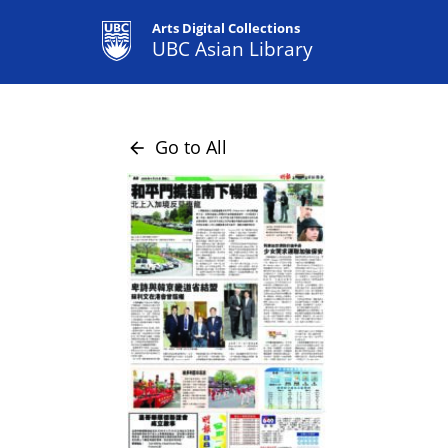
Arts Digital Collections
UBC Asian Library
Go to All
arrow_back