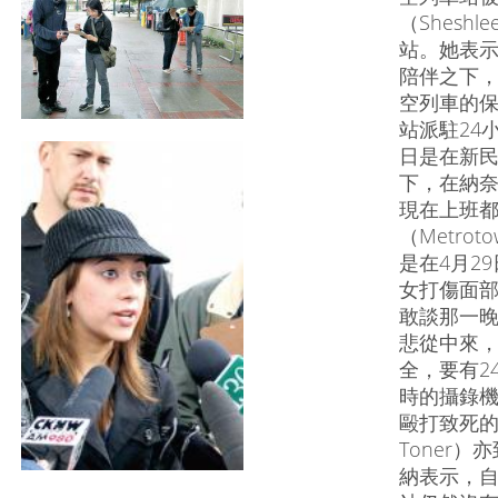
（Shesh
站。她表示
陪伴之下
空列車的保
站派駐24
日是在新民主
下，在納
現在上班
（Metr
是在4月2
女打傷面
敢談那一
悲從中來，
全，要有2
時的攝錄機
毆打致死的S
Toner
納表示，自