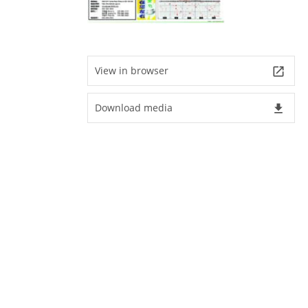
View in browser
launch
Download media
file_download