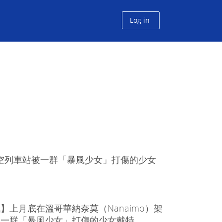
Log in
架空列車站被一群「暴風少女」打傷的少女
】上月底在溫哥華納奈莫（Nanaimo）架
被一群「暴風少女」打傷的少女戴特