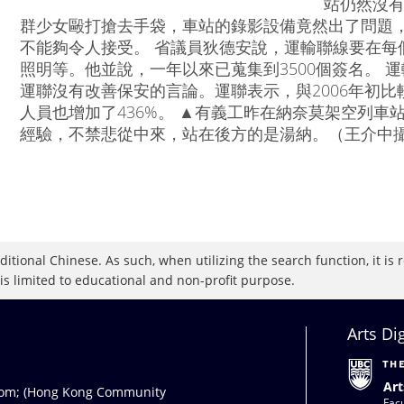
站仍然沒有
群少女毆打搶去手袋，車站的錄影設備竟然出了問題
不能夠令人接受。 省議員狄德安說，運輸聯線要在每
照明等。他並說，一年以來已蒐集到3500個簽名。 
運聯沒有改善保安的言論。運聯表示，與2006年初比
人員也增加了436%。 ▲有義工昨在納奈莫架空列車
經驗，不禁悲從中來，站在後方的是湯納。（王介中
raditional Chinese. As such, when utilizing the search function, it 
 is limited to educational and non-profit purpose.
Arts Di
Art
com
; (Hong Kong Community
Facu