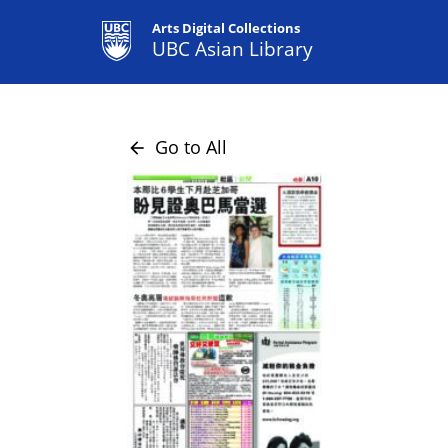
Arts Digital Collections
UBC Asian Library
Go to All
arrow_back