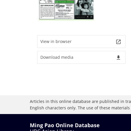
View in browser
launch
Download media
file_download
Articles in this online database are published in t
English characters only. The use of these materials
Ming Pao Online Database