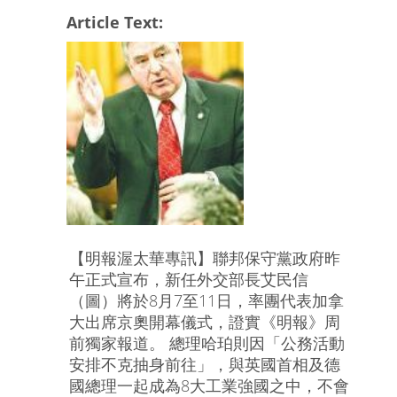
Article Text:
【明報渥太華專訊】聯邦保守黨政府昨
午正式宣布，新任外交部長艾民信
（圖）將於8月7至11日，率團代表加拿
大出席京奧開幕儀式，證實《明報》周
前獨家報道。 總理哈珀則因「公務活動
安排不克抽身前往」，與英國首相及德
國總理一起成為8大工業強國之中，不會