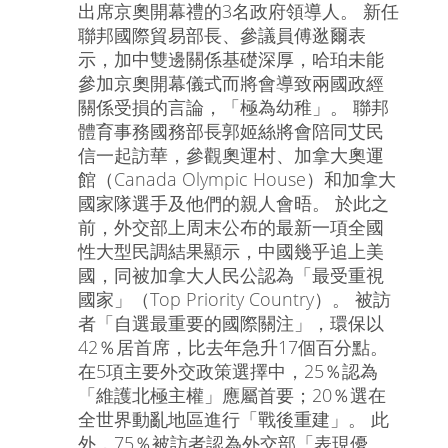
出席京奧開幕禮的3名政府領導人。 新任
聯邦國際貿易部長、參議員傅逖爾表
示，加中雙邊關係基礎深厚，哈珀未能
參加京奧開幕儀式而將會導致兩國政經
關係受損的言論，「極為幼稚」。 聯邦
體育事務國務部長郭姬絲將會陪同艾民
信一起訪華，參觀奧運村、加拿大奧運
館（Canada Olympic House）和加拿大
國家隊選手及他們的親人會晤。 於此之
前，外交部上周末公布的最新一項全國
性大型民調結果顯示，中國幾乎追上美
國，同被加拿大人民公認為「最受重視
國家」（Top Priority Country）。 被訪
者「自選最重要的國際關注」，環保以
42％居首席，比去年急升17個百分點。
在5項主要外交政策選擇中，25％認為
「維護北極主權」應屬首要；20％選在
全世界動亂地區進行「戰後重建」。 此
外，75％被訪者認為外交部「表現優