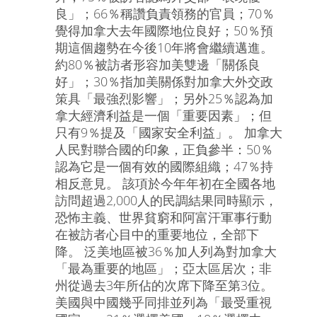
良」；66％稱讚負責領務的官員；70％
覺得加拿大去年國際地位良好；50％預
期這個趨勢在今後10年將會繼續邁進。
約80％被訪者形容加美雙邊「關係良
好」；30％指加美關係對加拿大外交政
策具「最強烈影響」；另外25％認為加
拿大經濟利益是一個「重要因素」；但
只有9％提及「國家安全利益」。 加拿大
人民對聯合國的印象，正負參半：50％
認為它是一個有效的國際組織；47％持
相反意見。 該項於今年年初在全國各地
訪問超過2,000人的民調結果同時顯示，
恐怖主義、世界貧窮和阿富汗軍事行動
在被訪者心目中的重要地位，全部下
降。 泛美地區被36％加人列為對加拿大
「最為重要的地區」；亞太區居次；非
州從過去3年所佔的次席下降至第3位。
美國與中國幾乎同排並列為「最受重視