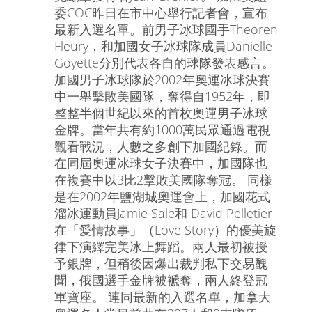
委COC昨日在市中心舉行記者會，宣布
最新入選名單。前男子冰球國手Theoren
Fleury，和加國女子冰球隊成員Danielle
Goyette分別代表各自的球隊發表感言。
加國男子冰球隊於2002年奧運冰球決賽
中一舉擊敗美國隊，奪得自1952年，即
整整半個世紀以來的首枚奧運男子冰球
金牌。當年共有約1000萬民眾通過電視
觀看戰況，人數之多創下加國紀錄。而
在同屆奧運冰球女子決賽中，加國隊也
在複賽中以3比2擊敗美國隊奪冠。 同樣
是在2002年鹽湖城奧運會上，加國花式
溜冰運動員Jamie Sale和 David Pelletier
在「愛情故事」（Love Story）的優美旋
律下演繹完美冰上舞蹈。兩人最初被授
予銀牌，但稍後因爆出裁判私下交易醜
聞，俄國選手金牌被褫奪，兩人終登冠
軍寶座。 連同最新的入選名單，加拿大