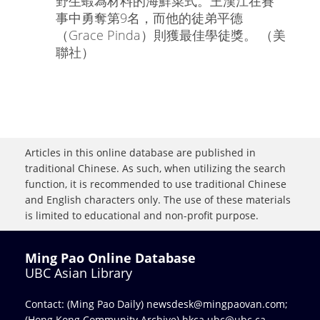
野生蝦為材料的海鮮菜式。王漢江在賽
事中勇奪第9名，而他的徒弟平德
（Grace Pinda）則獲最佳學徒獎。 （美
聯社）
Articles in this online database are published in
traditional Chinese. As such, when utilizing the search
function, it is recommended to use traditional Chinese
and English characters only. The use of these materials
is limited to educational and non-profit purpose.
Ming Pao Online Database
UBC Asian Library
Contact: (Ming Pao Daily)
newsdesk@mingpaovan.com
;
(Hong Kong Community Archive)
hkca.ubc@ubc.ca
.