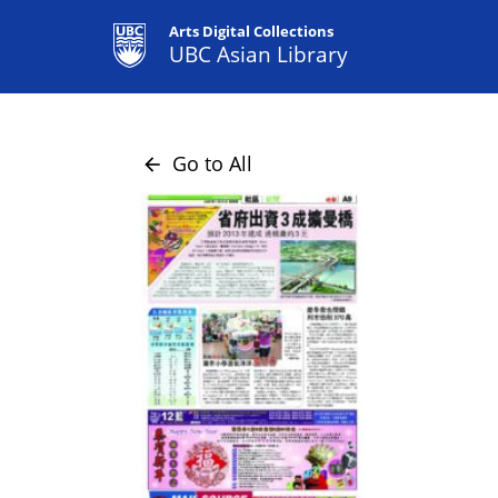
Arts Digital Collections
UBC Asian Library
Go to All
arrow_back