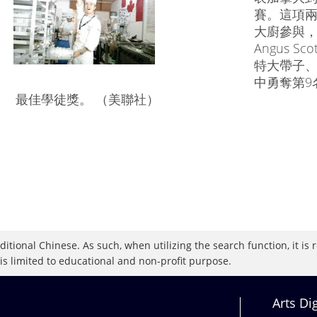
賽。這項兩
大廚參與，他
Angus 
特大帶子
中勇奪第9名
最佳學徒獎。 （美聯社）
raditional Chinese. As such, when utilizing the search function, it 
 is limited to educational and non-profit purpose.
Arts Di