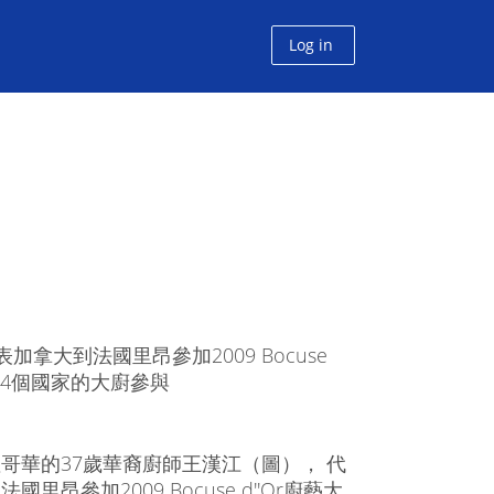
Log in
加拿大到法國里昂參加2009 Bocuse
24個國家的大廚參與
哥華的37歲華裔廚師王漢江（圖）， 代
國里昂參加2009 Bocuse d''Or廚藝大