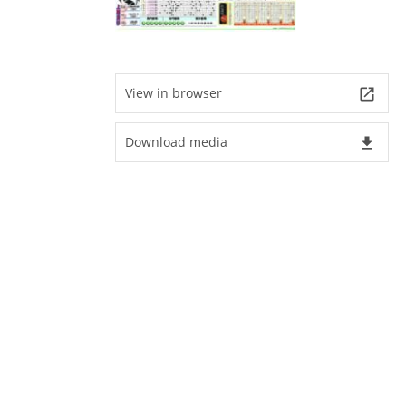
View in browser
launch
Download media
file_download