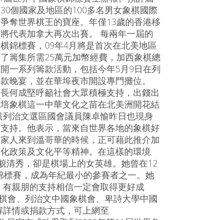
30個國家及地區的100多名男女象棋國際
爭奪世界棋王的寶座。年僅13歲的香港移
將代表加拿大再次出賽。 每兩年一屆的
棋錦標賽，09年4月將是首次在北美地區
了籌集所需25萬元加幣經費，加西象棋總
開一系列籌款活動，包括今年5月9日在列
籌款晚宴，並在華埠夜市開設專門攤位。
會長何成堅呼籲社會大眾積極支持，出錢出
栽培象棋這一中華文化之苗在北美洲開花結
黨列治文選區國會議員陳卓愉昨日也現身
示支持。他表示，當來自世界各地的象棋好
的家人來到溫哥華的時候，正可藉此推介加
文化政策及文化平等精神。在這樣的環境
貌清秀，卻是棋場上的女英雄。她曾在12
錦標賽，成為年紀最小的參賽者之一。她
，有親朋的支持相信一定會取得更好成
象棋會、列治文中國象棋會、卑詩大學中國
解詳情或捐款方式，可上網至