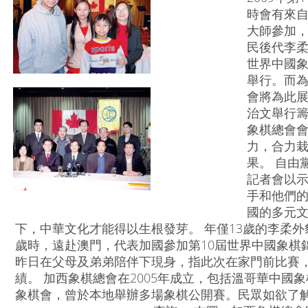
時會有來自
大師參加，
民後代李柔
世界中國象
舉行。而為
會將為此展
治文舉行
象棋總會
力，合力
果。 自由
記者會以
手和他們
國的多元
下，中華文化才能得以生根發芽。 年僅13歲的李柔外
歲時，遠赴澳門，代表加國參加第10屆世界中國象棋
昨日在父母及弟弟陪伴下現身，指此次在家門前比賽
績。 加西象棋總會在2005年成立，包括溫哥華中國
象棋會，曾於本地舉辦多場象棋公開賽。民眾如欲了