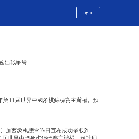
Log in
加國出戰爭譽
年第11屆世界中國象棋錦標賽主辦權。預
訊】加西象棋總會昨日宣布成功爭取到
第11屆世界中國象棋錦標賽主辦權。預計屆