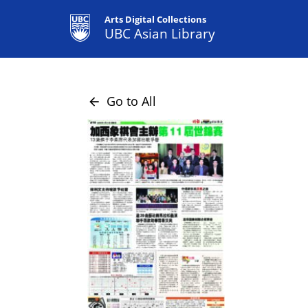
Arts Digital Collections
UBC Asian Library
Go to All
arrow_back