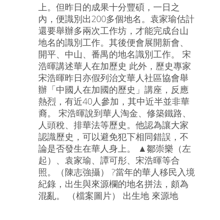
上。但昨日的成果十分豐碩，一日之
內，便識別出200多個地名。袁家瑜估計
還要舉辦多兩次工作坊，才能完成台山
地名的識別工作。其後便會展開新會、
開平、中山、番禺的地名識別工作。 宋
浩暉講述華人在加歷史 此外，歷史專家
宋浩暉昨日亦假列治文華人社區協會舉
辦「中國人在加國的歷史」講座，反應
熱烈，有近40人參加，其中近半並非華
裔。 宋浩暉說到華人淘金、修築鐵路、
人頭稅、排華法等歷史。他認為讓大家
認識歷史，可以避免犯下相同錯誤，不
論是否發生在華人身上。 ▲鄒崇樂（左
起）、袁家瑜、譚可彤、宋浩暉等合
照。（陳志強攝） ?當年的華人移民入境
紀錄，出生與來源欄的地名拼法，頗為
混亂。 （檔案圖片） 出生地 來源地