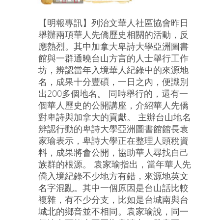
【明報專訊】列治文華人社區協會昨日
舉辦兩項華人先僑歷史相關的活動，反
應熱烈。其中加拿大卑詩大學亞洲圖書
館與一群通曉台山方言的人士舉行工作
坊，辨認當年入境華人紀錄中的來源地
名，成果十分豐碩，一日之內，便識別
出200多個地名。 同時舉行的，還有一
個華人歷史的公開講座，介紹華人先僑
對卑詩與加拿大的貢獻。 主辦台山地名
辨認行動的卑詩大學亞洲圖書館館長袁
家瑜表示，卑詩大學正在整理人頭稅資
料，成果將會公開，協助華人尋找自己
族群的根源。 袁家瑜指出，當年華人先
僑入境紀錄不少地方有錯，來源地英文
名字混亂。其中一個原因是台山話比較
複雜，有不少分支，比如是台城南與台
城北的鄉音並不相同。袁家瑜說，同一