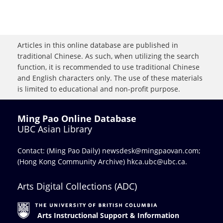
Articles in this online database are published in
traditional Chinese. As such, when utilizing the search
function, it is recommended to use traditional Chinese
and English characters only. The use of these materials
is limited to educational and non-profit purpose.
Ming Pao Online Database
UBC Asian Library
Contact: (Ming Pao Daily)
newsdesk@mingpaovan.com
;
(Hong Kong Community Archive)
hkca.ubc@ubc.ca
.
Arts Digital Collections (ADC)
Arts Instructional Support & Information