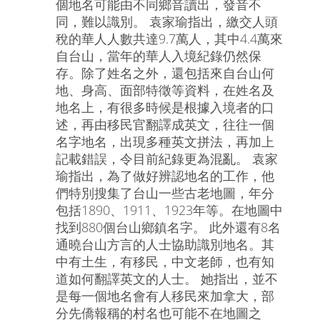
個地名可能由不同鄉音讀出，發音不
同，難以識別。 袁家瑜指出，繳交人頭
稅的華人人數共達9.7萬人，其中4.4萬來
自台山，當年的華人入境紀錄仍然保
存。除了姓名之外，還包括來自台山何
地、身高、面部特徵等資料，在姓名及
地名上，有很多時候是根據入境者的口
述，再由移民官翻譯成英文，往往一個
名字地名，出現多種英文拼法，再加上
記載錯誤，令目前紀錄更為混亂。 袁家
瑜指出，為了做好辨認地名的工作，他
們特別搜集了台山一些古老地圖，年分
包括1890、1911、1923年等。在地圖中
找到880個台山鄉鎮名字。 此外還有8名
通曉台山方言的人士協助識別地名。其
中有土生，有移民，中文老師，也有知
道如何翻譯英文的人士。 她指出，並不
是每一個地名會有人移民來加拿大，部
分先僑報稱的村名也可能不在地圖之