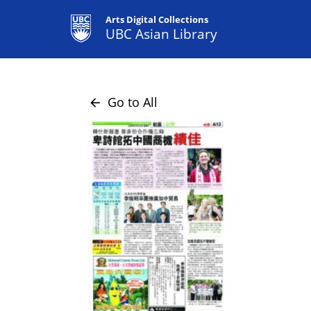
Arts Digital Collections
UBC Asian Library
Go to All
arrow_back