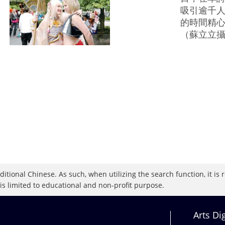
吸引逾千人
的時間精
（蘇立立
raditional Chinese. As such, when utilizing the search function, it 
 is limited to educational and non-profit purpose.
Arts Di