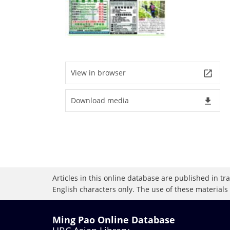
View in browser
launch
Download media
file_download
Articles in this online database are published in t
English characters only. The use of these materials
Ming Pao Online Database