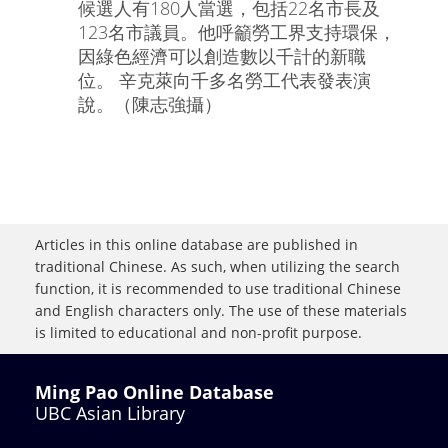
候選人有180人當選，包括22名市長及
123名市議員。他呼籲勞工界支持環保，
因綠色經濟可以創造數以千計的新職
位。 辛克萊向千多名勞工代表發表演
說。（陳志強攝）
Articles in this online database are published in
traditional Chinese. As such, when utilizing the search
function, it is recommended to use traditional Chinese
and English characters only. The use of these materials
is limited to educational and non-profit purpose.
Ming Pao Online Database
UBC Asian Library