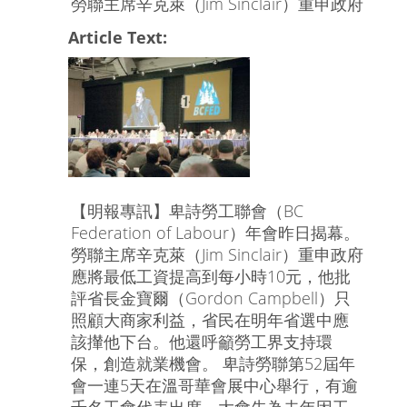
勞聯主席辛克萊（Jim Sinclair）重申政府
Article Text:
【明報專訊】卑詩勞工聯會（BC
Federation of Labour）年會昨日揭幕。
勞聯主席辛克萊（Jim Sinclair）重申政府
應將最低工資提高到每小時10元，他批
評省長金寶爾（Gordon Campbell）只
照顧大商家利益，省民在明年省選中應
該攆他下台。他還呼籲勞工界支持環
保，創造就業機會。 卑詩勞聯第52屆年
會一連5天在溫哥華會展中心舉行，有逾