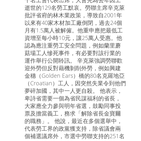
千名工會代表出席，大會先為去年因工
逝世的129名勞工默哀。勞聯主席辛克萊
批評省府的林木業政策，導致自2001年
以來有40家木材加工廠倒閉，過去24個
月有1.5萬人被解僱。他重申應把最低工
資增至每小時10元，讓25萬人受惠。他
認為應注重勞工安全問題，例如蘭里蘑
菇場工人慘死事件，有必要對該行業的
運作舉行公開聆訊。 辛克萊強調勞聯歡
迎外勞但反對藉機剝削外勞，例如興建
金穗（Golden Ears）橋的80名克羅地亞
（Croatian）工人，因突然失業令到他們
夢碎加國，其中一人更自殺。 他表示，
卑詩省需要一個為省民謀福利的省長，
大家應全力參與明年省選，鼓勵同事投
票及擔當義工，務求「解除省長金寶爾
的職務」。 他說，最近在多個選舉中，
代表勞工界的政黨獲支持，除省議會兩
個補選議席外，市選中勞聯支持的251名