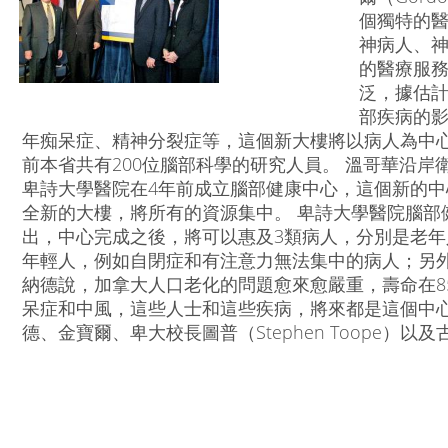
個獨特的
神病人、
的醫療服務
泛，據估
部疾病的
年痴呆症、精神分裂症等，這個新大樓將以病人為中
前本省共有200位腦部科學的研究人員。 溫哥華沿岸衛生局
卑詩大學醫院在4年前成立腦部健康中心，這個新的
全新的大樓，將所有的資源集中。 卑詩大學醫院腦部健康
出，中心完成之後，將可以惠及3類病人，分別是老
年輕人，例如自閉症和有注意力無法集中的病人；另外
納德說，加拿大人口老化的問題愈來愈嚴重，壽命在8
呆症和中風，這些人士和這些疾病，將來都是這個中心
德、金寶爾、卑大校長圖普（Stephen Toope）