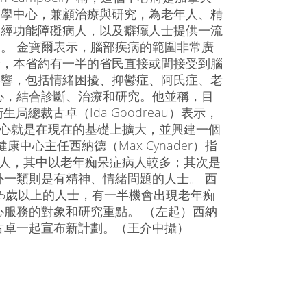
醫學中心，兼顧治療與研究，為老年人、精
神經功能障礙病人，以及癖癮人士提供一流
。 金寶爾表示，腦部疾病的範圍非常廣
計，本省約有一半的省民直接或間接受到腦
影響，包括情緒困擾、抑鬱症、阿氏症、老
心，結合診斷、治療和研究。他並稱，目
總裁古卓（Ida Goodreau）表示，
中心就是在現在的基礎上擴大，並興建一個
中心主任西納德（Max Cynader）指
年人，其中以老年痴呆症病人較多；其次是
一類則是有精神、情緒問題的人士。 西
5歲以上的人士，有一半機會出現老年痴
服務的對象和研究重點。 （左起）西納
以及古卓一起宣布新計劃。（王介中攝）