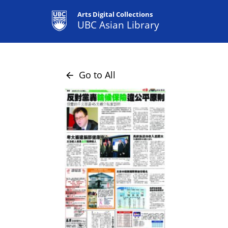
Arts Digital Collections
UBC Asian Library
Go to All
arrow_back