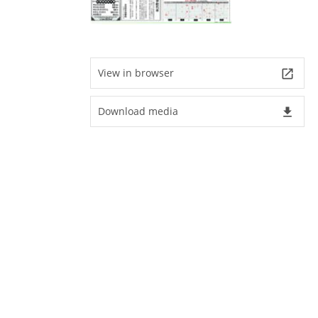
View in browser
launch
Download media
file_download