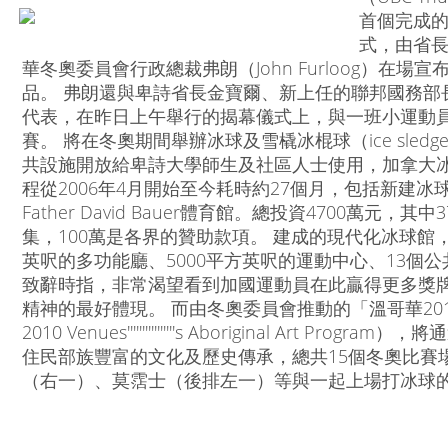
首個完成
式，由省長金
華冬奧委員會行政總裁弗朗（John Furloog）在
品。 弗朗還與卑詩省長金寶爾、新上任的聯邦國務部長莫
代表，在昨日上午舉行的揭幕儀式上，與一班小運動
賽。 將在冬奧期間舉辦冰球及雪橇冰棍球（ice sledg
共設施開放給卑詩大學師生及社區人士使用，加拿大
程從2006年4月開始至今耗時約27個月，包括新建
Father David Bauer體育館。總投資4700萬元
集，100萬是各界的贊助款項。 建成的現代化冰球館，
英呎的多功能廳、5000平方英呎的運動中心、13個
致辭時指，非常渴望看到加國運動員在此贏得更多獎
精神的最好體現。 而由冬奧委員會推動的「溫哥華2010
2010 Venues''''''''''''''''s Aboriginal A
住民部族豐富的文化及歷史傳承，總共15個冬奧比賽
（右一）、莫霑士（後排左一）等與一起上場打冰球