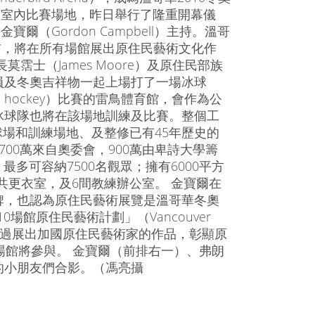
的室內比賽場地，昨日舉行了隆重開幕儀
寶爾（Gordon Campbell）主持。溫哥
場宣布，將在所有場館展出原住民藝術文化作
霑士（James Moore）及原住民部族
員及冬奧吉祥物一起上場打了一場冰球
e hockey）比賽的雷鳥體育館，會作為公
冰球隊也將在該場地訓練及比賽。整個工
冰球場和訓練場地、及整修已有45年歷史的
，其中3700萬來自奧委會，900萬由卑詩大學籌
最多可容納7500名觀眾；擁有6000平方
公共更衣室，及6間教練辦公室。 金寶爾在
牌，也認為原住民藝術展覽是溫哥華冬奧
場館原住民藝術計劃」（Vancouver
rt Program），將通過展出加國原住民藝術家的作品，彰顯原
場館將參與。 金寶爾（前排右一）、弗朗
的小朋友們合影。（馮亮攝