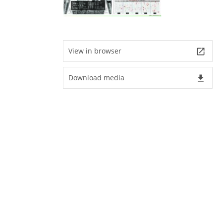
View in browser
launch
Download media
file_download