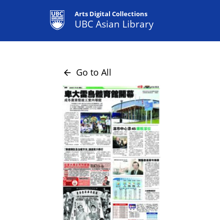
Arts Digital Collections
UBC Asian Library
Go to All
arrow_back