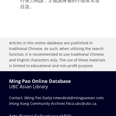
行努力閱讀，才能讓身邊的小朋友耳濡
目染。
Articles in this online database are published in
traditional Chinese. As such, when utilizing the search
function, it is recommended to use traditional Chinese
and English characters only. The use of these materials
is limited to educational and non-profit purpose.
Ming Pao Online Database
UBC Asian Library
Contact: (Ming Pao Daily)
newsdesk@mingpaovan.com
;
(Hong Kong Community Archive)
hkca.ubc@ubc.ca
.