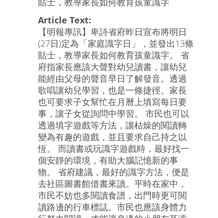
貼士，教導家長如何教育孩童識字
Article Text:
【明報專訊】卑詩省府昨日宣布將明日
(27日)定為「家庭識字日」，並發出13條
貼士，教導家長如何教育孩童識字。 省
府指家長應該大聲對幼兒讀書，讓幼兒
能經由父母的聲音早日了解發音。透過
歌唱讓幼兒學習，也是一條捷徑。家長
也可要求子女幫忙在月曆上填寫每日要
事，讓子女從詢問中學習。 市民也可以
透過填字遊戲等方法，讓枯燥的閱讀轉
變為有趣的遊戲，並且要求自己持之以
恆。 而讀書或玩識字遊戲時，最好找一
個安靜的環境，有助大腦記憶新的事
物。 省府建議，最好的識字方法，便是
去社區圖書館借書來讀。平時在家中，
市民不妨也多閱讀食譜，出門時更可閱
讀路邊的行車標誌。市民也應該身體力