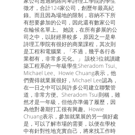
家公司透過網路向卑詩理工學院的學生
徵才，合計124家公司，創歷年最高紀
錄。而且因為場地的限制，容納不下所
有想要參加的公司，因此還有數家公司
在輪候名單上。 她說，在所有參展的公
司之中，以財經界較多，原因之一是卑
詩理工學院有很好的商業課程，其次則
是工程和電腦業，「不過，幾乎各行各
業都有，非常多元化。」 該校3位就讀建
築工程系的一年級學生Sheradom Tsui、
Michael Lee、Howie Chuang表示，他
們覺得就業展很好，Michael Lee認為，
在一日之中可以與許多公司建立聯繫管
道，非常方便。Sheradom Tsui則稱，雖
然才是一年級，但他亦準備了履歷，因
為他對暑期打工很有興趣。Howie
Chuang表示，參加就業展的另一個好處
是，可以了解市場的需要，以便在學校
中有針對性地充實自己，將來找工作時