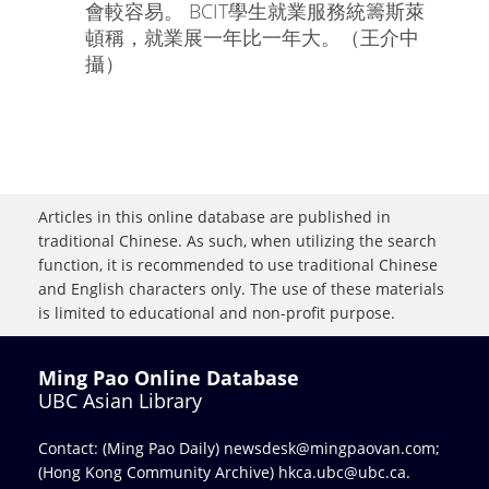
會較容易。 BCIT學生就業服務統籌斯萊
頓稱，就業展一年比一年大。（王介中
攝）
Articles in this online database are published in
traditional Chinese. As such, when utilizing the search
function, it is recommended to use traditional Chinese
and English characters only. The use of these materials
is limited to educational and non-profit purpose.
Ming Pao Online Database
UBC Asian Library
Contact: (Ming Pao Daily)
newsdesk@mingpaovan.com
;
(Hong Kong Community Archive)
hkca.ubc@ubc.ca
.