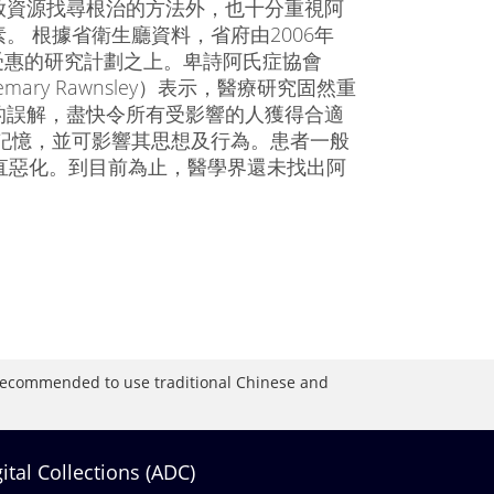
放資源找尋根治的方法外，也十分重視阿
 根據省衛生廳資料，省府由2006年
人受惠的研究計劃之上。卑詩阿氏症協會
osemary Rawnsley）表示，醫療研究固然重
的誤解，盡快令所有受影響的人獲得合適
記憶，並可影響其思想及行為。患者一般
直惡化。到目前為止，醫學界還未找出阿
is recommended to use traditional Chinese and
gital Collections (ADC)