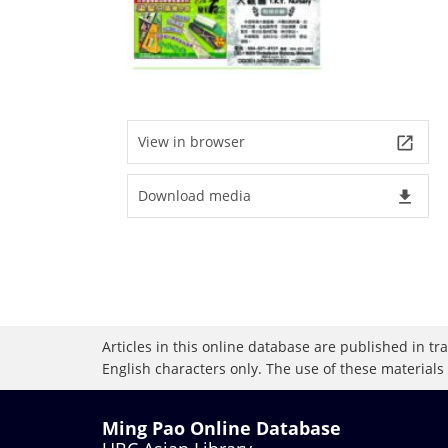
View in browser
launch
Download media
file_download
Articles in this online database are published in t
English characters only. The use of these materials
Ming Pao Online Database