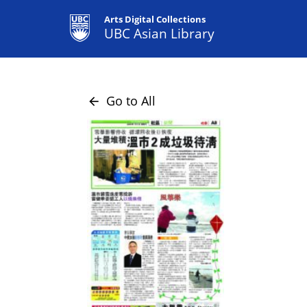
Arts Digital Collections
UBC Asian Library
Go to All
arrow_back