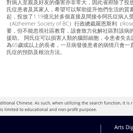
對病人至親及好友的傷害亦非常大，因此省府除了投
氏症患者及其家人，希望可以幫助提升他們生活的質素。
起，投放了1.19億元於多個直接及間接令阿氏症病
（Alzheimer Society of BC）行政總裁羅恩斯利（R
要，但不能忽視社區教育，該會致力化解社區對該病
援助。 阿氏症可以損害人類的腦部細胞，令患者失去
為65歲或以上的長者，一旦病發後患者的病情只會一
氏症的預防及根治方法。
raditional Chinese. As such, when utilizing the search function, it 
 is limited to educational and non-profit purpose.
Arts Di