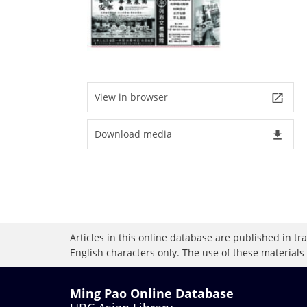
View in browser
launch
Download media
file_download
Articles in this online database are published in t
English characters only. The use of these materials
Ming Pao Online Database