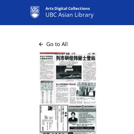
Arts Digital Collections
UBC Asian Library
Go to All
arrow_back