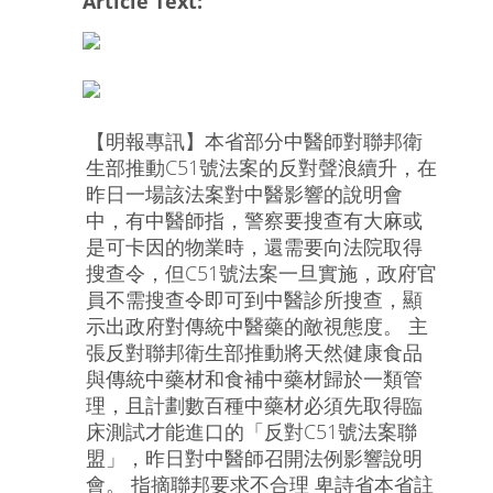
Article Text:
【明報專訊】本省部分中醫師對聯邦衛
生部推動C51號法案的反對聲浪續升，在
昨日一場該法案對中醫影響的說明會
中，有中醫師指，警察要搜查有大麻或
是可卡因的物業時，還需要向法院取得
搜查令，但C51號法案一旦實施，政府官
員不需搜查令即可到中醫診所搜查，顯
示出政府對傳統中醫藥的敵視態度。 主
張反對聯邦衛生部推動將天然健康食品
與傳統中藥材和食補中藥材歸於一類管
理，且計劃數百種中藥材必須先取得臨
床測試才能進口的「反對C51號法案聯
盟」，昨日對中醫師召開法例影響說明
會。 指摘聯邦要求不合理 卑詩省本省註