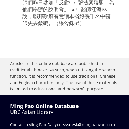
師們昨日參加「反對C51號法案聯盟」為
他們舉辦的說明會。 ▲中醫師江海林
說，聯邦政府有意讓本省好幾千名中醫
師失去飯碗。（張伶銖攝）
Articles in this online database are published in
traditional Chinese. As such, when utilizing the search
function, it is recommended to use traditional Chinese
and English characters only. The use of these materials
is limited to educational and non-profit purpose.
Ming Pao Online Database
UBC Asian Library
Contact: (Ming Pao Daily)
newsdesk@mingpaovan.com
;