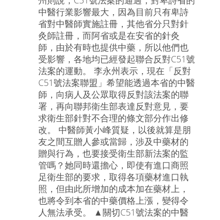
州則說，C51號法案的通過，對卑詩省的
中醫行業影響最大，因為目前只有卑詩
省對中醫師實施註冊，其他省分只對針
灸師註冊，而阿省或是在安省的針灸
師，由於有時也提供中藥，所以他們也
受影響，各地均已經發起聯合反對C51號
法案的運動。 李永州表示，現在「反對
C51號法案聯盟」希望能透過本省的中醫
師，向病人及公眾取得反對該法案的聯
署，再向聯邦衛生部表達反對意見，要
求衛生部針對不合理的條文部分作出修
改。 中醫師黃小峰質疑，以後就算是朋
友之間互贈人參或當歸，涉及中藥材的
贈與行為，也要接受衛生部新法案的監
管嗎？她同時還擔心，即使有進口商照
足衛生部的要求，取得各項藥材進口執
照，但由此所增加的成本加在藥材上，
也將令到本省的中藥價格上漲，變得令
人無法承受。 ▲關切C51號法案的中醫