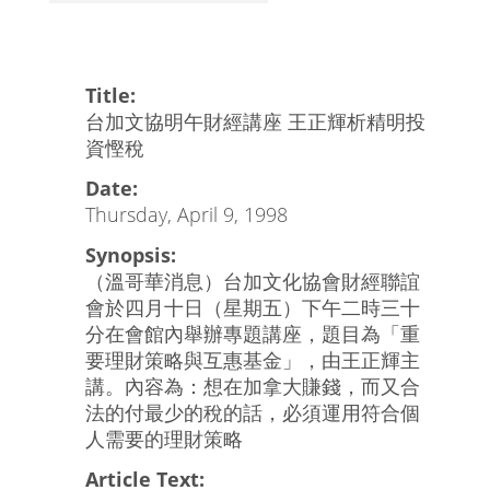
Title:
台加文協明午財經講座 王正輝析精明投
資慳稅
Date:
Thursday, April 9, 1998
Synopsis:
（溫哥華消息）台加文化協會財經聯誼
會於四月十日（星期五）下午二時三十
分在會館內舉辦專題講座，題目為「重
要理財策略與互惠基金」，由王正輝主
講。內容為：想在加拿大賺錢，而又合
法的付最少的稅的話，必須運用符合個
人需要的理財策略
Article Text: