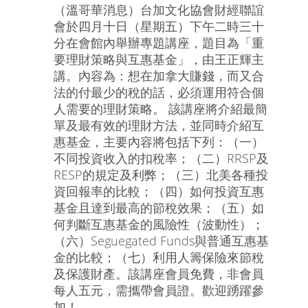
（溫哥華消息）台加文化協會財經聯誼
會於四月十日（星期五）下午二時三十
分在會館內舉辦專題講座，題目為「重
要理財策略與互惠基金」，由王正輝主
講。內容為：想在加拿大賺錢，而又合
法的付最少的稅的話，必須運用符合個
人需要的理財策略。 該講座將介紹最簡
單及最有效的理財方法，並同時介紹互
惠基金，主要內容將包括下列：（一）
不同投資收入的扣稅率；（二）RRSP及
RESP的規定及利弊；（三）北美各種投
資回報率的比較；（四）如何投資互惠
基金且達到最高的節稅效果；（五）如
何判斷互惠基金的風險性（波動性）；
（六）Seguegated Funds與普通互惠基
金的比較；（七）利用人籌保險來節稅
及保護財產。該講座會員免費，非會員
每人五元，需攜帶會員證。歡迎踴躍參
加！