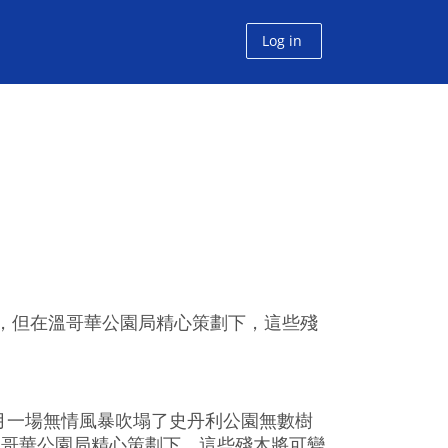
Log in
木，但在溫哥華公園局精心策劃下，這些殘
12月一場無情風暴吹塌了史丹利公園無數樹
溫哥華公園局精心策劃下，這些殘木將可變