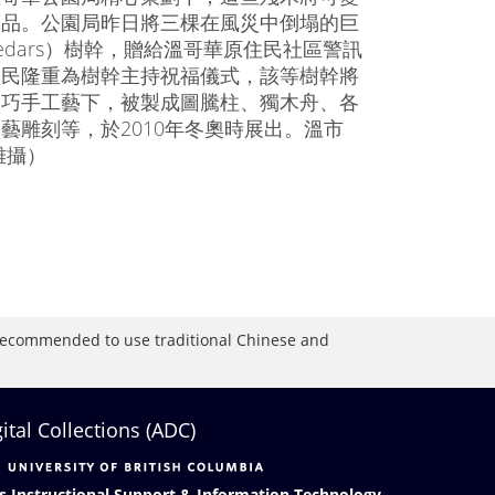
藝品。公園局昨日將三棵在風災中倒塌的巨
edars）樹幹，贈給溫哥華原住民社區警訊
住民隆重為樹幹主持祝福儀式，該等樹幹將
的巧手工藝下，被製成圖騰柱、獨木舟、各
藝雕刻等，於2010年冬奧時展出。溫市
雄攝）
is recommended to use traditional Chinese and
gital Collections (ADC)
s Instructional Support & Information Technology