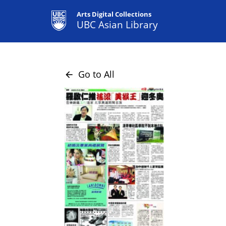
Arts Digital Collections
UBC Asian Library
Go to All
arrow_back