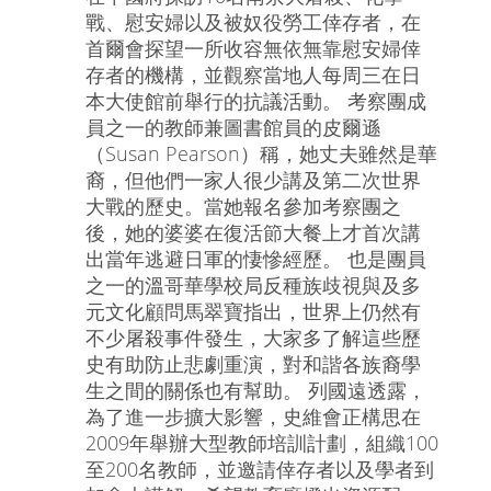
戰、慰安婦以及被奴役勞工倖存者，在
首爾會探望一所收容無依無靠慰安婦倖
存者的機構，並觀察當地人每周三在日
本大使館前舉行的抗議活動。 考察團成
員之一的教師兼圖書館員的皮爾遜
（Susan Pearson）稱，她丈夫雖然是華
裔，但他們一家人很少講及第二次世界
大戰的歷史。當她報名參加考察團之
後，她的婆婆在復活節大餐上才首次講
出當年逃避日軍的悽慘經歷。 也是團員
之一的溫哥華學校局反種族歧視與及多
元文化顧問馬翠寶指出，世界上仍然有
不少屠殺事件發生，大家多了解這些歷
史有助防止悲劇重演，對和諧各族裔學
生之間的關係也有幫助。 列國遠透露，
為了進一步擴大影響，史維會正構思在
2009年舉辦大型教師培訓計劃，組織100
至200名教師，並邀請倖存者以及學者到