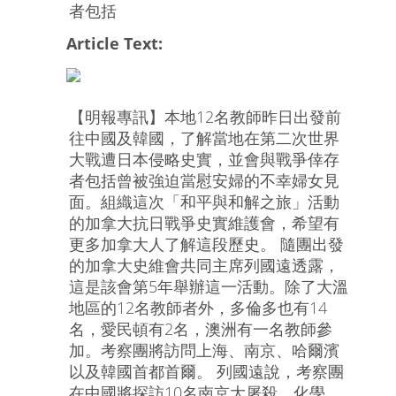
者包括
Article Text:
【明報專訊】本地12名教師昨日出發前
往中國及韓國，了解當地在第二次世界
大戰遭日本侵略史實，並會與戰爭倖存
者包括曾被強迫當慰安婦的不幸婦女見
面。組織這次「和平與和解之旅」活動
的加拿大抗日戰爭史實維護會，希望有
更多加拿大人了解這段歷史。 隨團出發
的加拿大史維會共同主席列國遠透露，
這是該會第5年舉辦這一活動。除了大溫
地區的12名教師者外，多倫多也有14
名，愛民頓有2名，澳洲有一名教師參
加。考察團將訪問上海、南京、哈爾濱
以及韓國首都首爾。 列國遠說，考察團
在中國將探訪10名南京大屠殺、化學